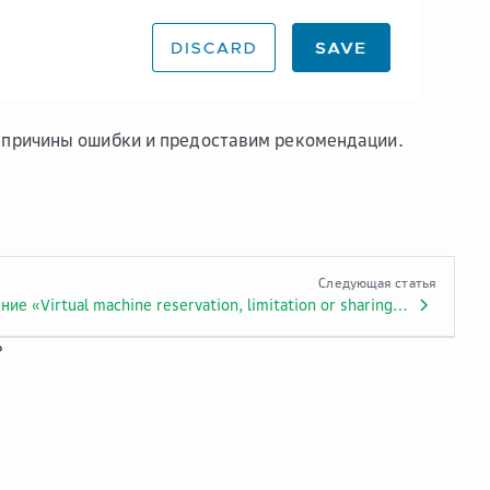
 причины ошибки и предоставим рекомендации.
Следующая статья
Сообщение «Virtual machine reservation, limitation or sharing settings are invalid …» при увеличении дискового пространства VM с GPU
?