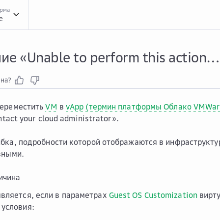
орма
e
Реше...
Решение проблем
Реше...
Решение проблем с VM и vApp
Сооб...
Сообще
е «Unable to perform this action
зна?
переместить
VM
в
vApp (термин платформы Облако VMWar
ontact your cloud administrator».
бка, подробности которой отображаются в инфраструкту
зными.
ичина
вляется, если в параметрах
Guest OS Customization
вирту
условия: