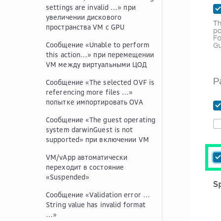
settings are invalid …» при
увеличении дискового
пространства VM с GPU
Сообщение «Unable to perform
this action…» при перемещении
VM между виртуальными ЦОД
Сообщение «The selected OVF is
referencing more files …»
попытке импортировать OVA
Сообщение «The guest operating
system darwinGuest is not
supported» при включении VM
VM/vApp автоматически
переходит в состояние
«Suspended»
Сообщение «Validation error …
String value has invalid format
…»