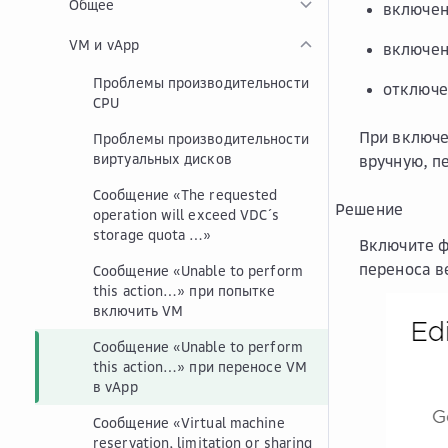
Общее
включе
VM и vApp
включе
Проблемы производительности
отключе
CPU
При включе
Проблемы производительности
виртуальных дисков
вручную, п
Сообщение «The requested
Решение
operation will exceed VDC´s
storage quota …»
Включите 
переноса в
Сообщение «Unable to perform
this action…» при попытке
включить VM
Сообщение «Unable to perform
this action…» при переносе VM
в vApp
Сообщение «Virtual machine
reservation, limitation or sharing