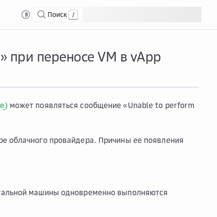
Поиск
/
ние «Unable to perform this action…» при переносе VM в vApp
…» при переносе VM в vApp
e)
может появляться сообщение «Unable to perform
ре облачного провайдера. Причины ее появления
альной машины одновременно выполняются