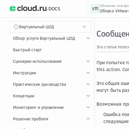
Облачная платф
/
DOCS
Облако VMwar
›
Главная
Главная
...
Виртуальный ЦОД
Сообщени
Обзор услуги Виртуальный ЦОД
Эта статья поле
Быстрый старт
Сценарии использования
При попытке 
this action. C
Инструкции
Это общая оши
Практические руководства
могут быть ра
Концепции
Возможная пр
Мониторинг и управление
Ошибка поя
Решение проблем
следующие 