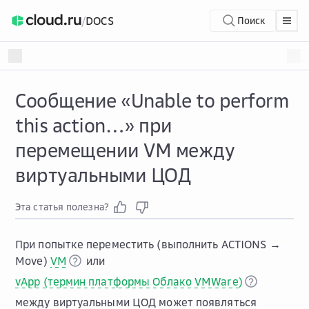
/
DOCS
Поиск
Сообщение «Unable to perform
this action…» при
перемещении VM между
виртуальными ЦОД
Эта статья полезна?
При попытке переместить (выполнить
ACTIONS →
Move
)
VM
или
vApp (термин платформы Облако VMWare)
между виртуальными ЦОД может появляться