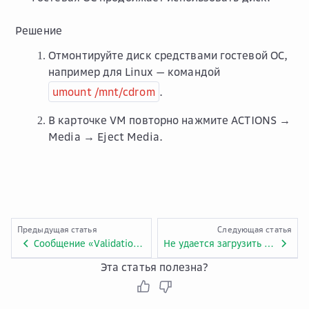
Решение
Отмонтируйте диск средствами гостевой ОС,
например для Linux — командой
umount /mnt/cdrom
.
В карточке VM повторно нажмите
ACTIONS →
Media → Eject Media
.
Предыдущая статья
Следующая статья
Сообщение «Validation error … String value has invalid format …»
Не удается загрузить образ при создании виртуальной машины с нуля
Эта статья полезна?