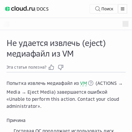
/
DOCS
Поиск
Не удается извлечь (eject)
медиафайл из VM
Эта статья полезна?
Попытка извлечь медиафайл из
VM
(
ACTIONS →
Media → Eject Media
) завершается ошибкой
«Unable to perform this action. Contact your cloud
administrator».
Причина
Гостевая ОС продолжает использовать диск.