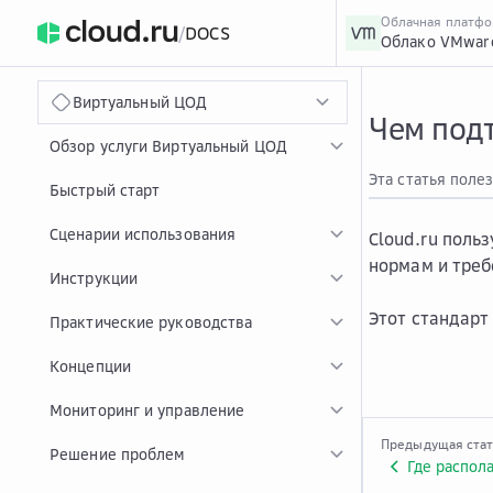
Облачная платф
/
DOCS
Облако VMwar
›
Главная
Главная
...
Виртуальный ЦОД
Чем под
Обзор услуги Виртуальный ЦОД
Эта статья поле
Быстрый старт
Сценарии использования
Cloud.ru пол
нормам и треб
Инструкции
Этот стандарт
Практические руководства
Концепции
Мониторинг и управление
Предыдущая ста
Решение проблем
Где распол