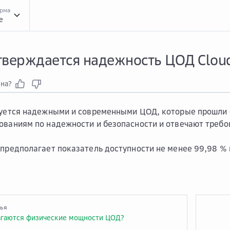
орма
e
Вопр...
Вопросы и ответы
Общи...
Общие вопросы по услуге Виртуальный ЦО
тверждается надежность ЦОД Cloud
зна?
ьзуется надежными и современными ЦОД, которые прошли
ованиям по надежности и безопасности и отвечают требов
 предполагает показатель доступности не менее 99,98 %
тья
агаются физические мощности ЦОД?