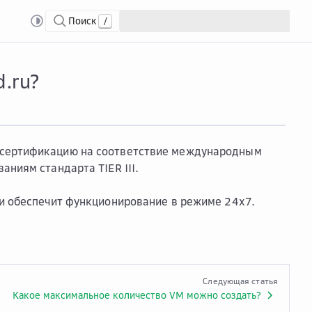
Поиск
/
Д
Чем ...
Чем подтверждается надежность ЦОД Cloud.ru?
.ru?
 сертификацию на соответствие международным
аниям стандарта TIER III.
 и обеспечит функционирование в режиме 24х7.
Следующая статья
Какое максимальное количество VM можно создать?