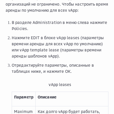
организаций не ограничено. Чтобы настроить время
аренды по умолчанию для всех vApp:
В разделе
Administration
в меню слева нажмите
Policies
.
Нажмите
EDIT
в блоке
vApp leases
(параметры
времени аренды для всех vApp по умолчанию)
или
vApp template lease
(параметры времени
аренды шаблонов vApp).
Отредактируйте параметры, описанные в
таблицах ниже, и нажмите
OK
.
vApp leases
Параметр
Описание
Maximum
Как долго vApp будет работать,