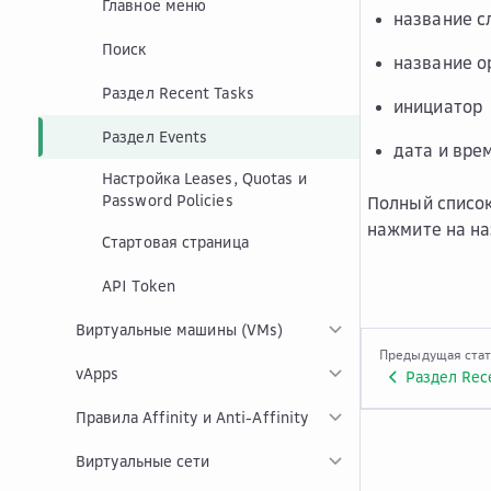
Главное меню
название 
Поиск
название о
Раздел Recent Tasks
инициатор
Раздел Events
дата и вре
Настройка Leases, Quotas и
Password Policies
Полный списо
нажмите на на
Стартовая страница
API Token
Виртуальные машины (VMs)
Предыдущая ста
vApps
Раздел Rec
Правила Affinity и Anti-Affinity
Виртуальные сети