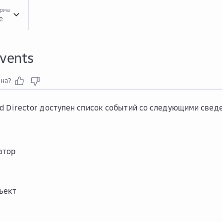
орма
e
Инст...
Инструкции
VMwa...
VMware Cloud Director
Разд...
Раздел Events
vents
зна?
d Director доступен список событий со следующими свед
атор
ъект