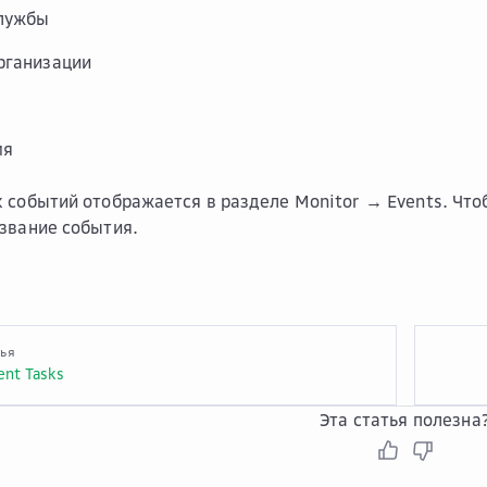
службы
рганизации
мя
к событий отображается в разделе
Monitor → Events
. Чт
звание события.
тья
ent Tasks
Эта статья полезна