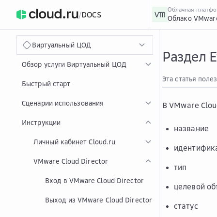
Облачная платф
/
DOCS
Облако VMwar
›
Главная
Главная
...
Виртуальный ЦОД
Раздел E
Обзор услуги Виртуальный ЦОД
Эта статья поле
Быстрый старт
Сценарии использования
В VMware Clou
Инструкции
название
Личный кабинет Cloud.ru
идентифик
VMware Cloud Director
тип
Вход в VMware Cloud Director
целевой об
Выход из VMware Cloud Director
статус