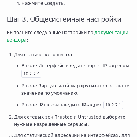
Нажмите
Создать
.
Шаг 3. Общесистемные настройки
Выполните следующие настройки по
документации
вендора
:
Для статического шлюза:
В поле
Интерфейс
введите порт c IP-адресом
.
10.2.2.4
В поле
Виртуальный маршрутизатор
оставьте
значение по умолчанию.
В поле
IP шлюза
введите IP-адрес
.
10.2.2.1
Для сетевых зон Trusted и Untrusted выберите
нужные
Разрешенные сервисы
.
Для статической адресации на интерфейсах, для