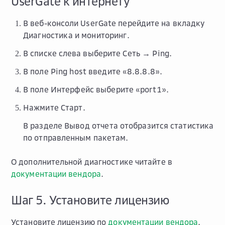
UserGate к интернету
В веб-консоли UserGate перейдите на вкладку
Диагностика и мониторинг
.
В списке слева выберите
Сеть → Ping
.
В поле
Ping host
введите «8.8.8.8».
В поле
Интерфейс
выберите «port1».
Нажмите
Старт
.
В разделе
Вывод отчета
отобразится статистика
по отправленным пакетам.
О дополнительной диагностике читайте в
документации вендора
.
Шаг 5. Установите лицензию
Установите лицензию по
документации вендора
.