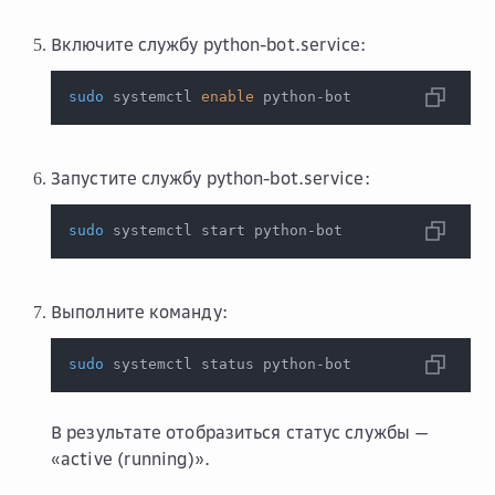
Включите службу python-bot.service:
sudo
 systemctl 
enable
 python-bot
Запустите службу python-bot.service:
sudo
 systemctl start python-bot
Выполните команду:
sudo
 systemctl status python-bot
В результате отобразиться статус службы —
«active (running)».