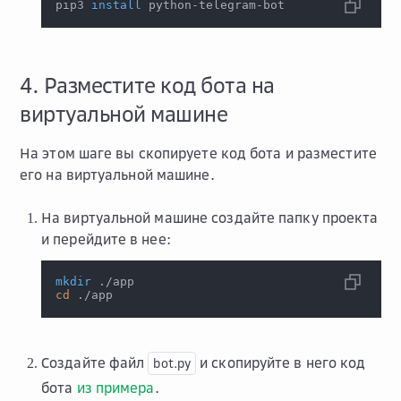
pip3 
install
 python-telegram-bot
4. Разместите код бота на
виртуальной машине
На этом шаге вы скопируете код бота и разместите
его на виртуальной машине.
На виртуальной машине создайте папку проекта
и перейдите в нее:
mkdir
 ./app
cd
 ./app
Cоздайте файл
и скопируйте в него код
bot.py
бота
из примера
.