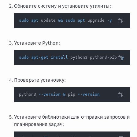
Обновите систему и установите утилиты:
sudo
apt
 update 
&&
sudo
apt
 upgrade 
-y
Установите Python:
sudo
apt-get
install
 python3 python3-pip 
-y
Проверьте установку:
python3 
--version
&
 pip 
--version
Установите библиотеки для отправки запросов и
планирования задач: