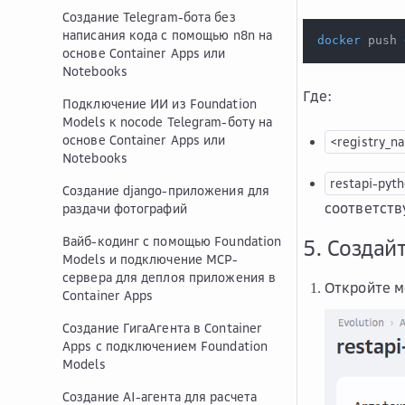
Создание Telegram-бота без
написания кода с помощью n8n на
docker
 push 
основе Container Apps или
Notebooks
Где:
Подключение ИИ из Foundation
Models к nocode Telegram-боту на
основе Container Apps или
<registry_n
Notebooks
restapi-pyt
Создание django-приложения для
соответств
раздачи фотографий
Вайб-кодинг с помощью Foundation
5. Создай
Models и подключение MCP-
сервера для деплоя приложения в
Откройте м
Container Apps
Создание ГигаАгента в Container
Apps с подключением Foundation
Models
Создание AI-агента для расчета