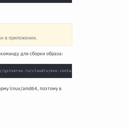
ан в приложении.
 команду для сборки образа:
//gitverse.ru/cloudru/evo-containerapp-restapi-js-go-pyt
рму linux/amd64, поэтому в