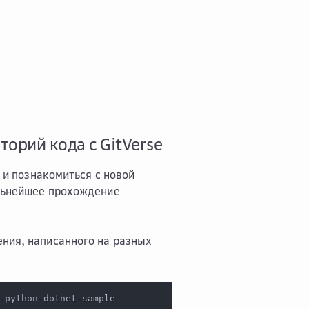
торий кода c GitVerse
, и познакомиться с новой
альнейшее прохождение
ения, написанного на разных
-python-dotnet-sample