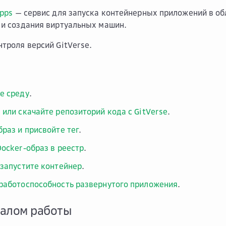
Apps
— сервис для запуска контейнерных приложений в об
 и создания виртуальных машин.
нтроля версий GitVerse.
е среду
.
 или скачайте репозиторий кода c GitVerse
.
браз и присвойте тег
.
Docker-образ в реестр
.
 запустите контейнер
.
работоспособность развернутого приложения
.
чалом работы