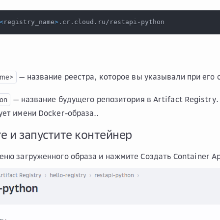
<
registry_name
>
.cr.cloud.ru/restapi-python
— название реестра, которое вы указывали при его со
ame>
— название будущего репозитория в Artifact Registry
hon
ует имени Docker-образа..
те и запустите контейнер
еню загруженного образа и нажмите
Создать Container A