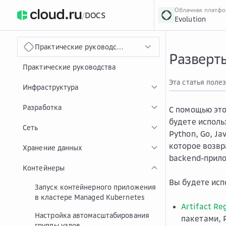
Облачная платф
/
DOCS
Evolution
›
Главная
Главная
...
Практические руководства Evolution
Разверт
Практические руководства
Эта статья поле
Инфраструктура
Разработка
С помощью это
будете исполь
Сеть
Python, Go, J
которое возв
Хранение данных
backend-прил
Контейнеры
Вы будете исп
Запуск контейнерного приложения
в кластере Managed Kubernetes
Artifact Re
Настройка автомасштабирования
пакетами, 
группы узлов