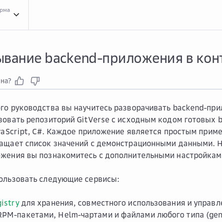
орма
Конт...
Контейнеры
Разв...
Развертывание backend-приложения в контейнере
ывание backend-приложения в кон
зна?
го руководства вы научитесь разворачивать backend-при
зовать репозиторий GitVerse с исходным кодом готовых 
avaScript, C#. Каждое приложение является простым прим
ращает список значений с демонстрационными данными. 
ожения вы познакомитесь с дополнительными настройкам
ользовать следующие сервисы:
gistry
для хранения, совместного использования и управл
RPM-пакетами, Helm-чартами и файлами любого типа (gene