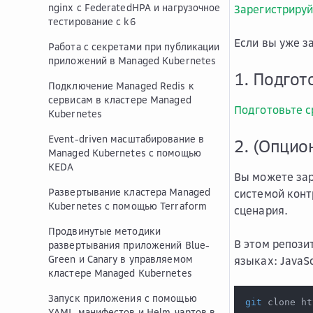
nginx с FederatedHPA и нагрузочное
Зарегистрируй
тестирование с k6
Если вы уже з
Работа с секретами при публикации
приложений в Managed Kubernetes
1. Подгот
Подключение Managed Redis к
сервисам в кластере Managed
Подготовьте с
Kubernetes
Event-driven масштабирование в
2. (Опцио
Managed Kubernetes с помощью
KEDA
Вы можете за
Развертывание кластера Managed
системой конт
Kubernetes с помощью Terraform
сценария.
Продвинутые методики
В этом репози
развертывания приложений Blue-
Green и Canary в управляемом
языках: JavaSc
кластере Managed Kubernetes
Запуск приложения с помощью
git
 clone ht
YAML-манифестов и Helm-чартов в