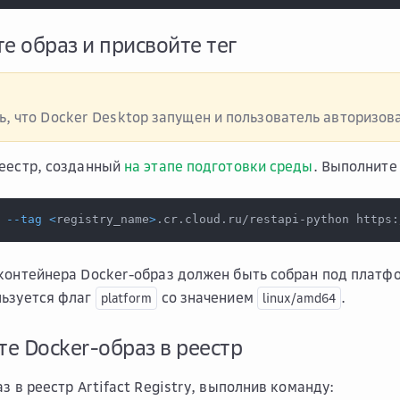
те образ и присвойте тег
ь, что Docker Desktop запущен и пользователь авторизов
еестр, созданный
на этапе подготовки среды
. Выполните
 
--tag
<
registry_name
>
.cr.cloud.ru/restapi-python https:
контейнера Docker-образ должен быть собран под платфо
льзуется флаг
со значением
.
platform
linux/amd64
те Docker-образ в реестр
з в реестр Artifact Registry, выполнив команду: