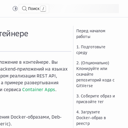
Поиск
/
тейнере
Перед началом
работы
1. Подготовьте
среду
ложение в контейнере. Вы
2. (Опционально)
backend-приложений на языках
Клонируйте или
скачайте
ером реализации REST API,
репозиторий кода c
На примере развертывания
GitVerse
и сервиса
Container Apps
.
3. Соберите образ и
присвойте тег
4. Загрузите
ения Docker-образами, Deb-
Docker-образ в
ric).
реестр