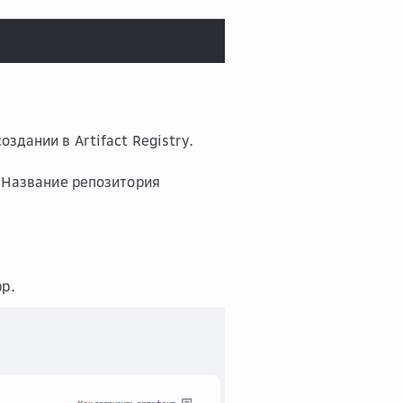
здании в Artifact Registry.
. Название репозитория
pp
.