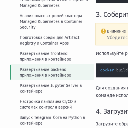
Managed Kubernetes
3. Собери
Анализ опасных ролей кластера
Managed Kubernetes в Container
Security
Внимание
Убедитес
Подготовка среды для Artifact
Registry и Container Apps
Используйте р
Развертывание frontend-
приложения в контейнере
Развертывание backend-
docker
 build
приложения в контейнере
Развертывание Jupyter Server в
Для создания 
контейнере
команде испо
Настройка пайплайна CI/CD в
системах контроля версий
4. Загрузи
Запуск Telegram-бота на Python в
контейнере
Загрузите обра