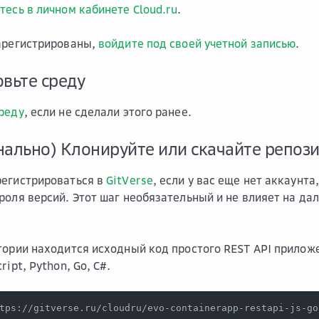
тесь в личном кабинете Cloud.ru
.
арегистрированы,
войдите под своей учетной записью
.
овьте среду
реду
, если не сделали этого ранее.
нально) Клонируйте или скачайте репози
регистрироваться в
GitVerse
, если у вас еще нет аккаунта
роля версий. Этот шаг необязательный и не влияет на д
тории находится исходный код простого REST API прилож
ript, Python, Go, C#.
tps://gitverse.ru/cloudru/evo-containerapp-restapi-js-go