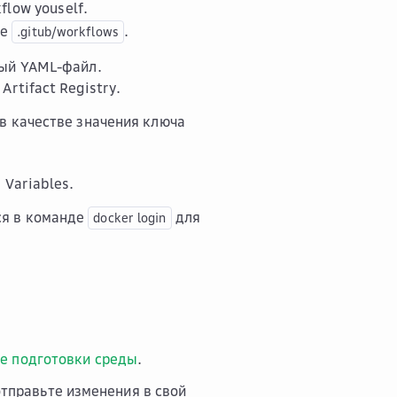
flow youself
.
ке
.
.gitub/workflows
ный YAML-файл.
Artifact Registry.
 в качестве значения ключа
 Variables
.
ся в команде
для
docker
login
пе подготовки среды
.
тправьте изменения в свой