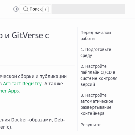
Поиск
/
rse с использованием Artifact Registry
 и GitVerse с
Перед началом
работы
1. Подготовьте
среду
2. Настройте
пайплайн CI/CD в
ической сборки и публикации
системе контроля
 в
Artifact Registry
. А также
версий
ner Apps
.
3. Настройте
автоматическое
развертывание
контейнера
ения Docker-образами, Deb-
Результат
ric).