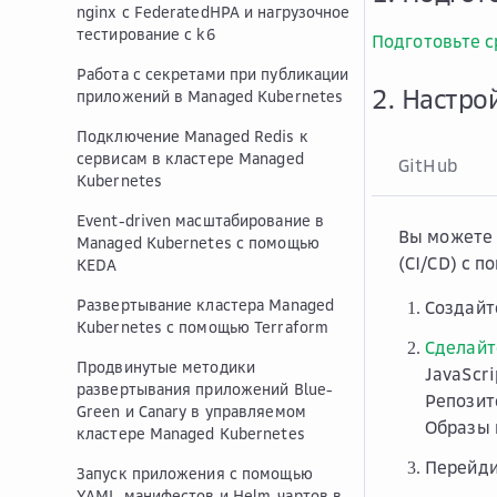
nginx с FederatedHPA и нагрузочное
тестирование с k6
Подготовьте с
Работа с секретами при публикации
2. Настро
приложений в Managed Kubernetes
Подключение Managed Redis к
сервисам в кластере Managed
GitHub
Kubernetes
Event-driven масштабирование в
Вы можете 
Managed Kubernetes с помощью
(CI/CD) с 
KEDA
Развертывание кластера Managed
Создайт
Kubernetes с помощью Terraform
Cделайт
Продвинутые методики
JavaScri
развертывания приложений Blue-
Репозит
Green и Canary в управляемом
Образы 
кластере Managed Kubernetes
Перейди
Запуск приложения с помощью
YAML-манифестов и Helm-чартов в