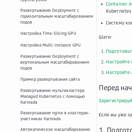
Container 
Развертывание Deployment с
Kubernetes
горизонтальным масштабированием
подов
Систему кон
Настройка Time-Slicing GPU
Шаги:
Настройка Multi-Instance GPU
Подготовьт
Развертывание Deployment с
Настройте 
вертикальным масштабированием
подов
Настройте 
Пример развертывания сайта
Перед на
Развертывание мультикластера
Managed Kubernetes с помощью
Зарегистрируй
Karmada
Развертывание nginx в кластерах-
Если вы уже з
участниках Karmada
1. Подгот
Автоматическое масштабирование