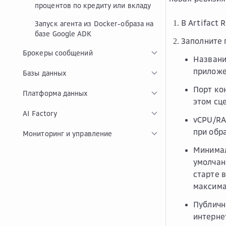
процентов по кредиту или вкладу
В Artifact
Запуск агента из Docker-образа на
базе Google ADK
Заполните 
Брокеры сообщений
Названи
приложе
Базы данных
Порт ко
Платформа данных
этом сц
AI Factory
vCPU/R
при обр
Мониторинг и управление
Минима
умолчан
старте 
максима
Публичн
интерне