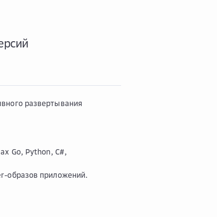
версий
ывного развертывания
ах Go, Python, C#,
er-образов приложений.