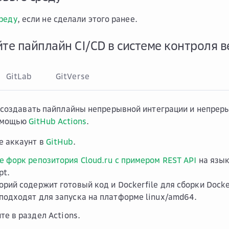
реду
, если не сделали этого ранее.
йте пайплайн CI/CD в системе контроля 
GitLab
GitVerse
создавать пайплайны непрерывной интеграции и непрер
помощью
GitHub Actions
.
е аккаунт в
GitHub
.
е форк репозитория Cloud.ru с примером REST API
на язык
pt.
орий содержит готовый код и Dockerfile для сборки Dock
подходят для запуска на платформе linux/amd64.
те в раздел
Actions
.