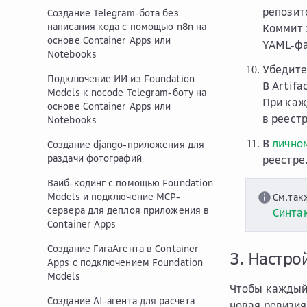
репозит
Создание Telegram-бота без
написания кода с помощью n8n на
Коммит 
основе Container Apps или
YAML‑фа
Notebooks
Убедите
Подключение ИИ из Foundation
В Artif
Models к nocode Telegram-боту на
При каж
основе Container Apps или
в реестр
Notebooks
В
лично
Создание django-приложения для
раздачи фотографий
реестре
Вайб-кодинг с помощью Foundation
Models и подключение MCP-
См.так
сервера для деплоя приложения в
Синтак
Container Apps
Создание ГигаАгента в Container
3. Настро
Apps с подключением Foundation
Models
Чтобы каждый 
Создание AI-агента для расчета
новая ревизия