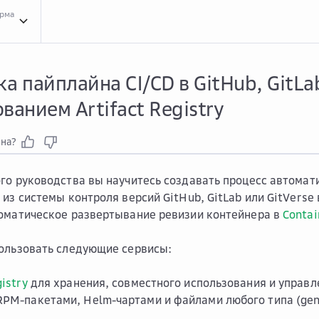
орма
Конт...
Контейнеры
Наст...
Настройка пайплайна CI/CD в GitHub, GitLab и GitVe
а пайплайна CI/CD в GitHub, GitLab
ванием Artifact Registry
зна?
го руководства вы научитесь создавать процесс автомат
 из системы контроля версий GitHub, GitLab или GitVerse
оматическое развертывание ревизии контейнера в
Contai
ользовать следующие сервисы:
gistry
для хранения, совместного использования и управл
RPM-пакетами, Helm-чартами и файлами любого типа (gene