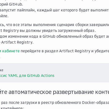
орий GitHub.
запустит пайплайн, каждый шаг которого будет выполнят
йле.
сь, что все этапы выполнения сценария сборки завершил
act Registry вы должны увидеть загруженный образ.
дом изменении кода в GitHub обновленный образ будет а
 Artifact Registry.
м кабинете
перейдите в раздел
Artifact Registry
и убедите
.
же
сис YAML для GitHub Actions
йте автоматическое развертывание конт
раз после загрузки в реестр обновленного Docker-образ
 контейнера: