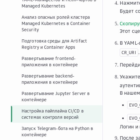
Нажмит
Managed Kubernetes
Будет с
Анализ опасных ролей кластера
Скопиру
Managed Kubernetes в Container
Security
Этот сце
Подготовка среды для Artifact
В YAML‑
Registry и Container Apps
CR_URI
Развертывание frontend-
Перейди
приложения в контейнере
Развертывание backend-
Укажите
приложения в контейнере
аутентиф
В нашем
Развертывание Jupyter Server в
контейнере
EVO_
Настройка пайплайна CI/CD в
системах контроля версий
EVO
Логин и
Запуск Telegram-бота на Python в
контейнере
После з