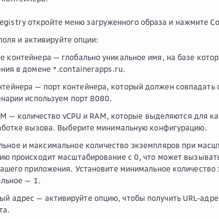
 Registry откройте меню загруженного образа и нажмите
Со
поля и активируйте опции:
е контейнера
— глобально уникальное имя, на базе кото
ния в домене *.containerapps.ru.
нтейнера
— порт контейнера, который должен совпадать 
енарии используем порт 8080.
AM
— количество vCPU и RAM, которые выделяются для к
аботке вызова. Выберите минимальную конфигурацию.
льное
и
максимальное количество экземпляров
при масшт
ию происходит масштабирование с 0, что может вызыват
вашего приложения. Установите минимальное количество 
льное — 1.
ый адрес
— активируйте опцию, чтобы получить URL-адре
та.