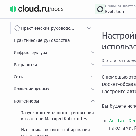
Облачная платф
/
DOCS
Evolution
›
Главная
Главная
...
Практические руководства Evolution
Настройк
Практические руководства
использо
Инфраструктура
Эта статья поле
Разработка
С помощью это
Сеть
Docker-образа
Хранение данных
настроите авт
Контейнеры
Вы будете исп
Запуск контейнерного приложения
в кластере Managed Kubernetes
Artifact Re
пакетами, 
Настройка автомасштабирования
группы узлов