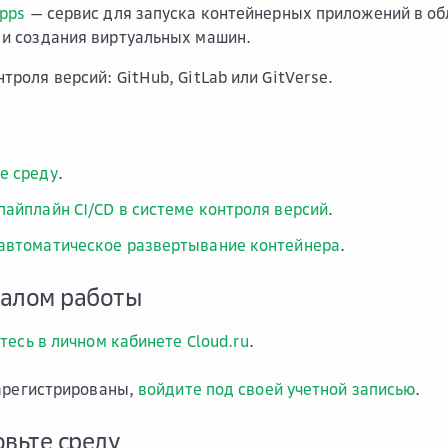
Apps
— сервис для запуска контейнерных приложений в об
 и создания виртуальных машин.
троля версий: GitHub, GitLab или GitVerse.
е среду
.
пайплайн CI/CD в системе контроля версий
.
автоматическое развертывание контейнера
.
чалом работы
тесь в личном кабинете Cloud.ru
.
арегистрированы,
войдите под своей учетной записью
.
овьте среду