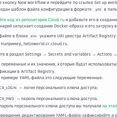
е кнопку
New workflow
и перейдите по ссылке
Set up work
оздан шаблон файла конфигурации в формате
в пап
.yml
йте код из репозитория Cloud.ru
и добавьте его в создан
нарий запускает создание Docker-образа и его загрузку в 
файле в блоке
укажите URI реестра Artifact Registry
env
. Например, helloworld.cr.cloud.ru.
те в раздел
Settings → Secrets and variables → Actions →
 переменные и их значения, которые будут использовать
икации в Artifact Registry.
 примере YAML‑файла это следующие переменные:
— логин персонального ключа доступа;
CR_LOGIN
— пароль персонального ключа доступа.
_CR_PWD
 пароль персонального ключа доступа вы получали
на эта
авершения редактирования YAML-файла зафиксируйте и о