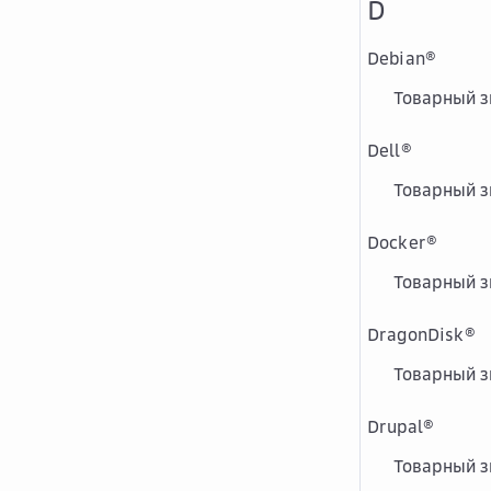
D
Debian
®
Товарный зн
Dell
®
Товарный зн
Docker
®
Товарный зн
DragonDisk
®
Товарный з
Drupal
®
Товарный з