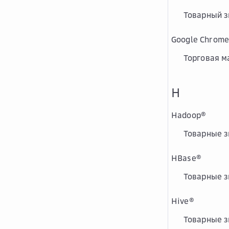
Товарный зн
Google Chrome
Торговая ма
H
Hadoop
®
Товарные з
HBase
®
Товарные з
Hive
®
Товарные з