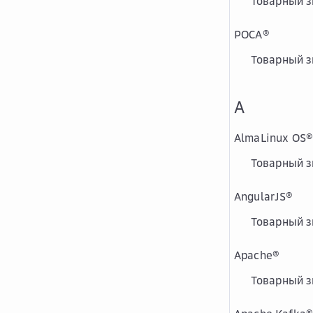
Товарный з
РОСА
®
Товарный з
A
AlmaLinux OS
®
Товарный з
AngularJS
®
Товарный з
Apache
®
Товарный з