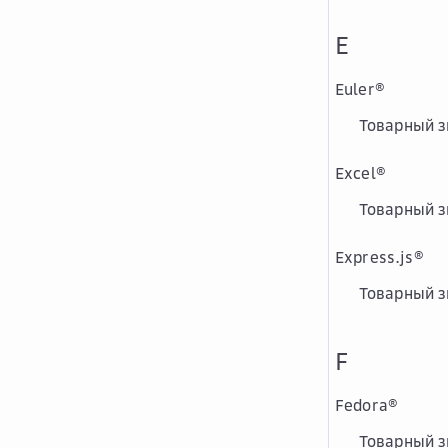
E
Euler
®
Товарный з
Excel
®
Товарный з
Express.js
®
Товарный з
F
Fedora
®
Товарный зн