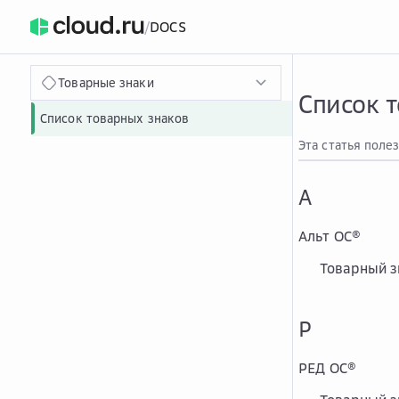
/
DOCS
›
Главная
Главная
...
Товарные знаки
Список 
Список товарных знаков
Эта статья поле
А
Альт ОС
®
Товарный з
Р
РЕД ОС
®