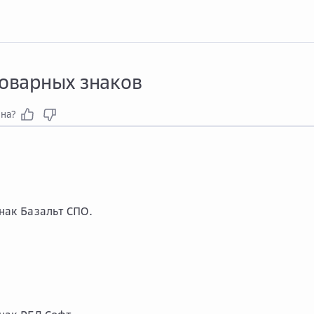
Спис...
Список товарных знаков
товарных знаков
зна?
нак Базальт СПО.