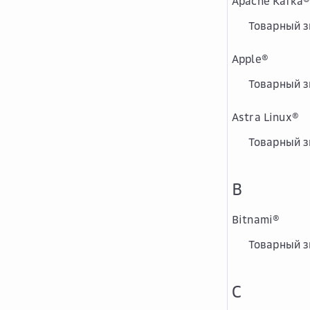
Apache Kafka
®
Товарный 
Apple
®
Товарный зн
Astra Linux
®
Товарный зн
B
Bitnami
®
Товарный з
C