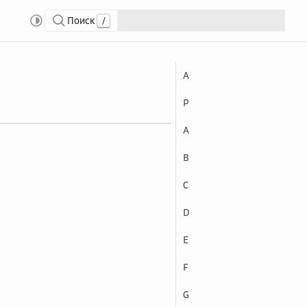
Поиск
/
А
Р
A
B
C
D
E
F
G