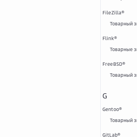
FileZilla
®
Товарный з
Flink
®
Товарные з
FreeBSD
®
Товарный з
G
Gentoo
®
Товарный зн
GitLab
®