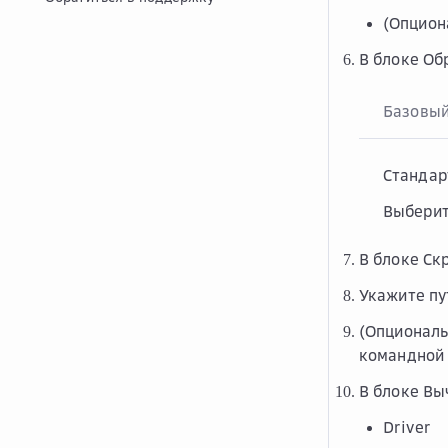
(Опцион
В блоке
Об
Базовы
Стандар
Выберит
В блоке
Ск
Укажите пу
(Опциональ
командной 
В блоке
Вы
Driver