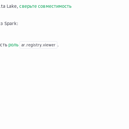
lta Lake,
сверьте совместимость
з Spark:
есть
роль
.
ar.registry.viewer