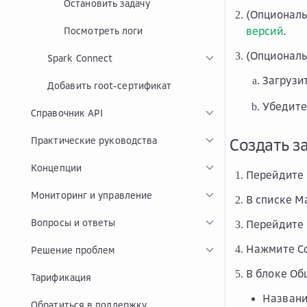
Остановить задачу
(Опциональ
версий
.
Посмотреть логи
(Опциональ
Spark Connect
Загрузи
Добавить root-сертификат
Убедите
Справочник API
Практические руководства
Создать з
Концепции
Перейдите 
Мониторинг и управление
В списке M
Вопросы и ответы
Перейдите
Нажмите
С
Решение проблем
В блоке
Об
Тарификация
Назван
Обратиться в поддержку