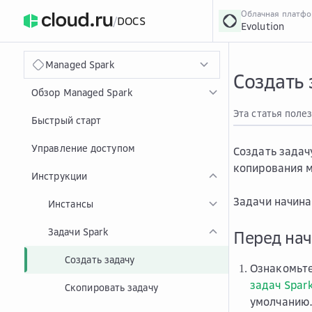
Облачная платф
/
DOCS
Evolution
›
Главная
Главная
...
Managed Spark
Создать 
Обзор Managed Spark
Эта статья поле
Быстрый старт
Управление доступом
Создать задач
копирования м
Инструкции
Задачи начина
Инстансы
Задачи Spark
Перед на
Создать задачу
Ознакомьте
задач Spar
Скопировать задачу
умолчанию