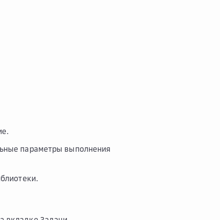
ие.
ельные параметры выполнения
иблиотеки.
на вкладке
Задачи
.