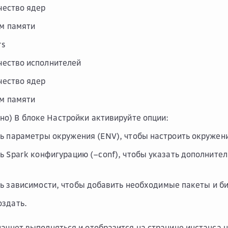
чество ядер
м памяти
rs
чество исполнителей
чество ядер
м памяти
но) В блоке
Настройки
активируйте опции:
ь параметры окружения (ENV)
, чтобы настроить окружен
ь Spark конфигурацию (–conf)
, чтобы указать дополнит
ь зависимости
, чтобы добавить необходимые пакеты и б
оздать
.
начнет выполняться и отобразится на странице инстанса 