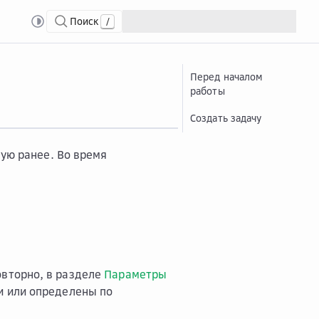
Поиск
/
дать задачу
Перед началом
работы
Создать задачу
ную ранее. Во время
овторно, в разделе
Параметры
и или определены по