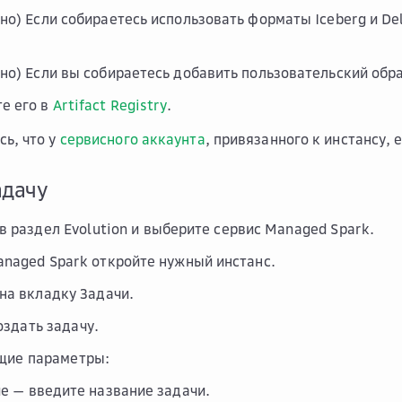
но) Если собираетесь использовать форматы Iceberg и De
но) Если вы собираетесь добавить пользовательский обра
те его в
Artifact Registry
.
сь, что у
сервисного аккаунта
, привязанного к инстансу, 
адачу
в раздел
Evolution
и выберите сервис
Managed Spark
.
anaged Spark откройте нужный инстанс.
 на вкладку
Задачи
.
оздать задачу
.
щие параметры
:
ие
— введите название задачи.