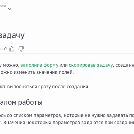
орма
Инст...
Инструкции для сервиса Managed Spark
Зада...
Задачи Spark
Созд...
Соз
задачу
зна?
у можно,
заполнив форму
или
скопировав задачу
, создан
ожно изменить значения полей.
ют выполняться сразу после создания.
чалом работы
сь со списком параметров, которые не нужно задавать п
k
. Значения некоторых параметров задаются при создани
.