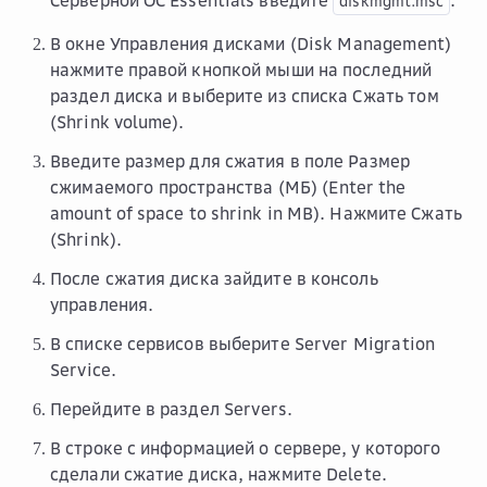
Серверной ОС Essentials введите
.
diskmgmt.msc
В окне
Управления дисками (Disk Management)
нажмите правой кнопкой мыши на последний
раздел диска и выберите из списка
Сжать том
(Shrink volume).
Введите размер для сжатия в поле
Размер
сжимаемого пространства (МБ)
(Enter the
amount of space to shrink in MB). Нажмите
Сжать
(Shrink).
После сжатия диска зайдите в консоль
управления.
В списке сервисов выберите
Server Migration
Service
.
Перейдите в раздел
Servers
.
В строке с информацией о сервере, у которого
сделали сжатие диска, нажмите
Delete
.