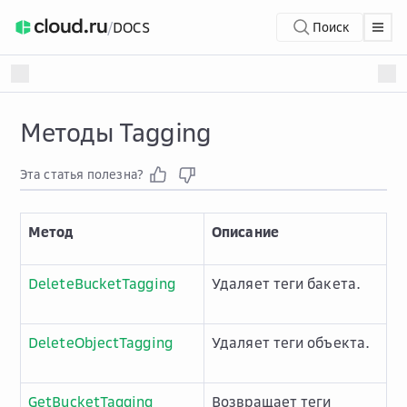
/
DOCS
Поиск
Методы Tagging
Эта статья полезна?
Метод
Описание
DeleteBucketTagging
Удаляет теги бакета.
DeleteObjectTagging
Удаляет теги объекта.
GetBucketTagging
Возвращает теги