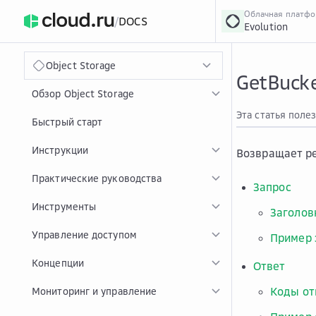
Облачная платф
/
DOCS
Evolution
›
Главная
Главная
...
Object Storage
GetBucke
Обзор Object Storage
Эта статья поле
Быстрый старт
Инструкции
Возвращает ре
Практические руководства
Запрос
Инструменты
Заголов
Управление доступом
Пример 
Концепции
Ответ
Коды от
Мониторинг и управление