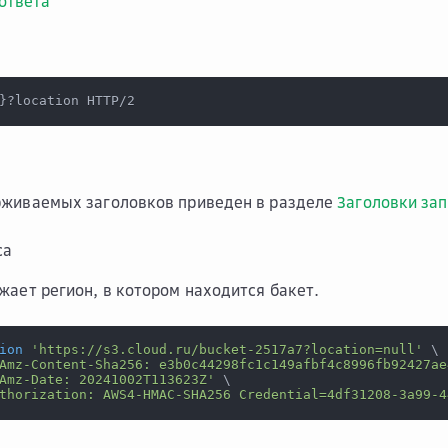
ответа
}
?location HTTP/2
рживаемых заголовков приведен в разделе
Заголовки за
са
жает регион, в котором находится бакет.
ion
'https://s3.cloud.ru/bucket-2517a7?location=null'
\
Amz-Content-Sha256: e3b0c44298fc1c149afbf4c8996fb92427ae
Amz-Date: 20241002T113623Z'
\
thorization: AWS4-HMAC-SHA256 Credential=4df31208-3a99-4