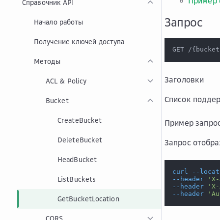
Пример 
Справочник API
Запрос
Начало работы
Получение ключей доступа
GET /
{
bucket
Методы
Заголовки
ACL & Policy
Список подде
Bucket
CreateBucket
Пример запро
DeleteBucket
Запрос отобра
HeadBucket
curl
--locat
ListBuckets
--header
'X-
--header
'X-
--header
'Au
GetBucketLocation
CORS