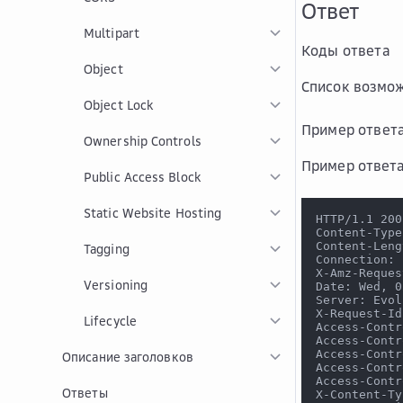
Ответ
Multipart
Коды ответа
Object
Список возмож
Object Lock
Пример ответ
Ownership Controls
Пример ответа
Public Access Block
Static Website Hosting
HTTP/1.1 200
Content-Type
Content-Leng
Tagging
Connection: 
X-Amz-Reques
Versioning
Date: Wed, 0
Server: Evol
X-Request-Id
Lifecycle
Access-Contr
Access-Contr
Access-Contr
Описание заголовков
Access-Contr
Access-Contr
Ответы
X-Content-Ty