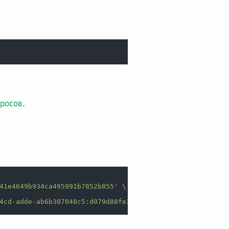
просов
.
41e4649b934ca495991b7852b855'
\
4cd-adde-ab6b307048c5:d079d88fe3e20a4d11130a426f5fe950/2