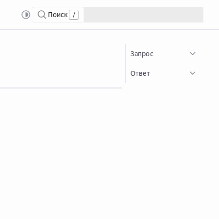
Поиск
/
 Bucket
GetB...
GetBucketLocation
Запрос
Ответ