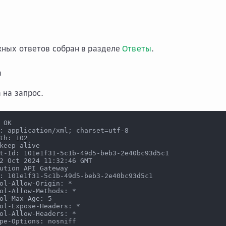
ных ответов собран в разделе
Ответы
.
а
 на запрос.
 OK
: application/xml; charset=utf-8
th: 102
keep-alive
t-Id: 101e1f31-5c1b-49d5-beb3-2e40bc93d5c1
2 Oct 2024 11:32:46 GMT
ution API Gateway
: 101e1f31-5c1b-49d5-beb3-2e40bc93d5c1
ol-Allow-Origin: *
ol-Allow-Methods: *
ol-Max-Age: 5
ol-Expose-Headers: *
ol-Allow-Headers: *
pe-Options: nosniff