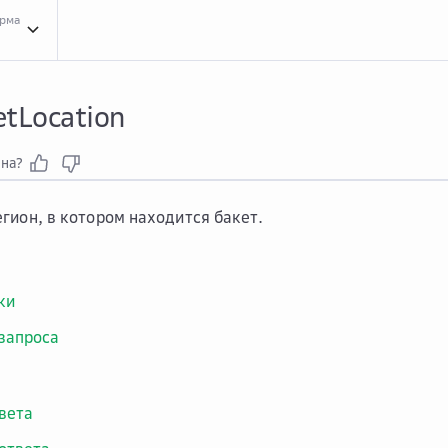
орма
Спра...
Справочник API сервиса Object Storage
Методы
Методы
Мето...
Методы
tLocation
зна?
гион, в котором находится бакет.
ки
запроса
вета