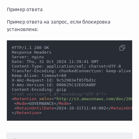
Пример ответа
Пример ответа на запрос, если блокировка
установлена:
HTTP/1.1 200 OK
Response Headers
Server: nginx
Date: Thu, 31 Oct 2024 11:39:41 GMT
Content-Type: application/xml; charset=UTF-8
Transfer-Encoding: chunkedConnection: keep-alive
Keep-Alive: timeout=60
X-Amz-Request-Id: 9c52983ef85fbd1c
X-Amz-Version-Id: 000625C32E65A0BF
Content-Encoding: gzip
<?xml version="1.0" encoding="UTF-8"?>
<
Retention
xmlns
=
"
http://s3.amazonaws.com/doc/2006-
<
Mode
>
GOVERNANCE
</
Mode
>
<
RetainUntilDate
>
2024-10-31T11:40:00Z
</
RetainUntil
</
Retention
>