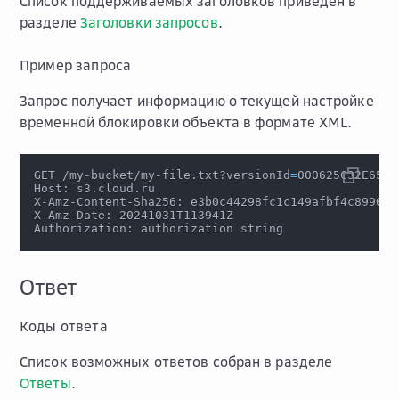
Список поддерживаемых заголовков приведен в
разделе
Заголовки запросов
.
Пример запроса
Запрос получает информацию о текущей настройке
временной блокировки объекта в формате XML.
GET /my-bucket/my-file.txt?versionId
=
000625C32E65A0
Host: s3.cloud.ru
X-Amz-Content-Sha256: e3b0c44298fc1c149afbf4c8996fb
X-Amz-Date: 20241031T113941Z
Authorization: authorization string
Ответ
Коды ответа
Список возможных ответов собран в разделе
Ответы
.