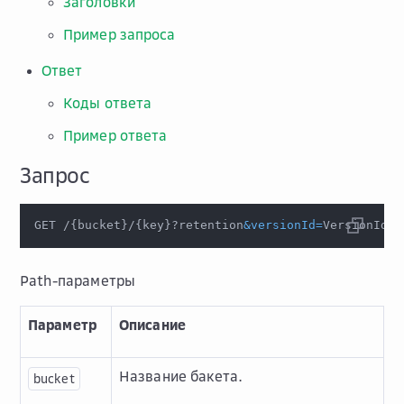
Заголовки
Пример запроса
Ответ
Коды ответа
Пример ответа
Запрос
GET /
{
bucket
}
/
{
key
}
?retention
&
versionId
=
VersionId H
Path-параметры
Параметр
Описание
Название бакета.
bucket