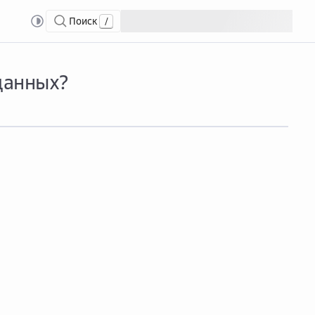
Поиск
/
анные для подключения к базе данных?
данных?