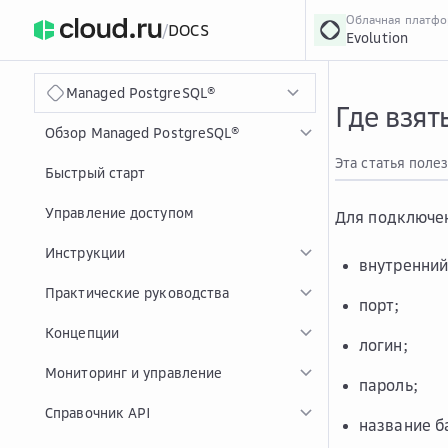
Облачная платф
/
DOCS
Evolution
›
Главная
Главная
...
Managed PostgreSQL®
Где взят
Обзор Managed PostgreSQL®
Эта статья поле
Быстрый старт
Управление доступом
Для подключе
Инструкции
внутренний
Практические руководства
порт;
Концепции
логин;
Мониторинг и управление
пароль;
Справочник API
название б