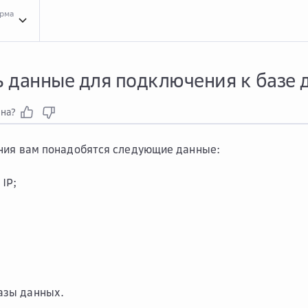
орма
Вопр...
Вопросы и ответы про сервис Managed PostgreSQL®
Где ...
Где взять д
ь данные для подключения к базе 
зна?
ния вам понадобятся следующие данные:
 IP;
азы данных.