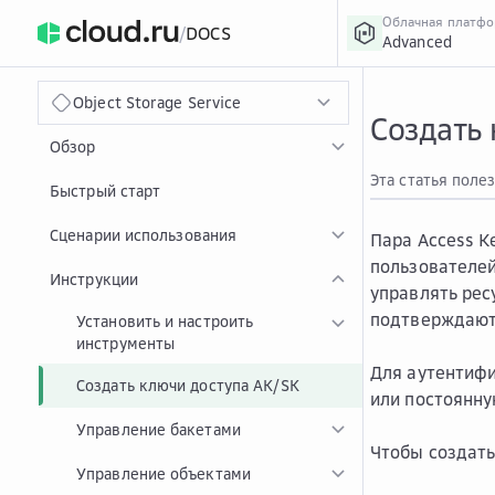
Облачная платф
/
DOCS
Advanced
›
Главная
Главная
...
Object Storage Service
Создать
Обзор
Эта статья поле
Быстрый старт
Сценарии использования
Пара Access K
пользователей
Инструкции
управлять рес
подтверждают 
Установить и настроить
инструменты
Для аутентифи
Создать ключи доступа AK/SK
или постоянну
Управление бакетами
Чтобы создать
Управление объектами