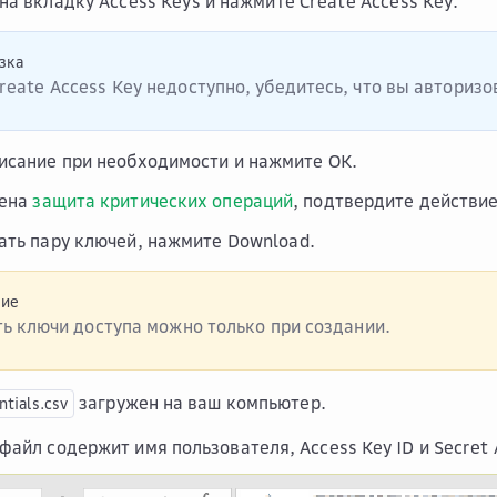
 на вкладку
Access Keys
и нажмите
Create Access Key
.
зка
reate Access Key
недоступно, убедитесь, что вы авториз
исание при необходимости и нажмите
OK
.
чена
защита критических операций
, подтвердите действие
ать пару ключей, нажмите
Download
.
ние
ть ключи доступа можно только при создании.
загружен на ваш компьютер.
ntials.csv
файл содержит имя пользователя, Access Key ID и Secret