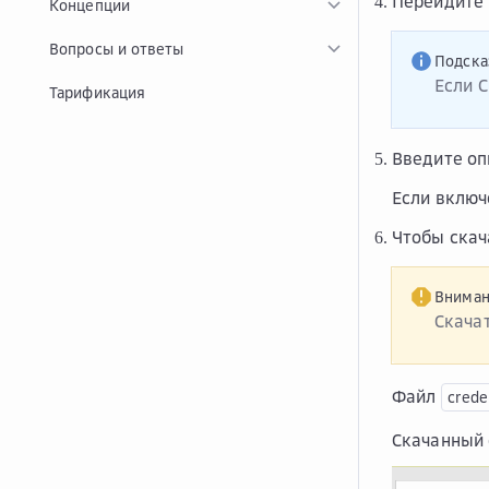
Перейдите
Концепции
Вопросы и ответы
Подска
Если
C
Тарификация
Введите оп
Если вклю
Чтобы скач
Внима
Скача
Файл
crede
Скачанный 