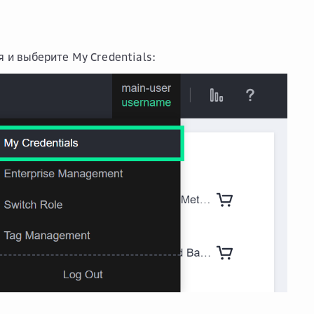
ля и выберите
My Credentials
: