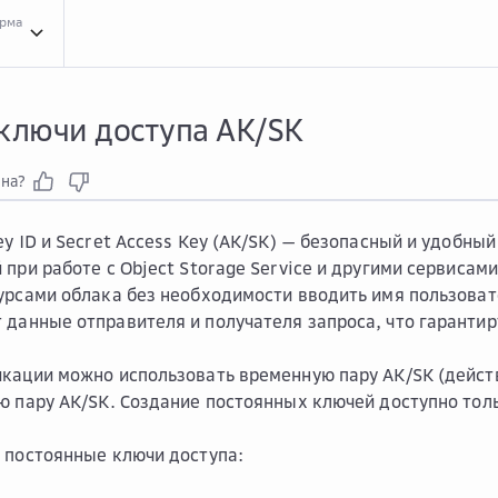
орма
Инст...
Инструкции для сервиса Object Storage Service
Созд...
Создать ключи 
 ключи доступа AK/SK
зна?
ey ID и Secret Access Key (AK/SK) — безопасный и удобны
 при работе с Object Storage Service и другими сервисам
урсами облака без необходимости вводить имя пользоват
данные отправителя и получателя запроса, что гарантиру
кации можно использовать временную пару AK/SK (действу
ю пару AK/SK. Создание постоянных ключей доступно тол
 постоянные ключи доступа: