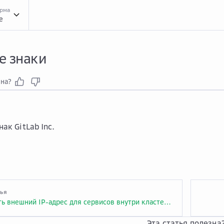
орма
e
Това...
Товарные знаки
е знаки
зна?
ак GitLab Inc.
тья
Как получить внешний IP-адрес для сервисов внутри кластера Kubernetes?
Эта статья полезна