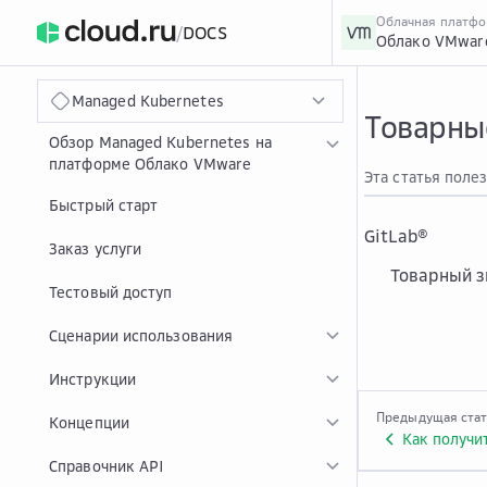
Облачная платф
/
DOCS
Облако VMwar
›
Главная
Главная
...
Managed Kubernetes
Товарны
Обзор Managed Kubernetes на
платформе Облако VMware
Эта статья поле
Быстрый старт
GitLab
®
Заказ услуги
Товарный зн
Тестовый доступ
Сценарии использования
Инструкции
Предыдущая ста
Концепции
Справочник API