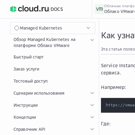
Облачная платф
/
DOCS
Облако VMwar
›
Главная
Главная
...
Managed Kubernetes
Как узна
Обзор Managed Kubernetes на
платформе Облако VMware
Эта статья поле
Быстрый старт
Service Insta
Заказ услуги
сервиса.
Тестовый доступ
Например:
Сценарии использования
Инструкции
https://vmwa
Концепции
Где:
Справочник API