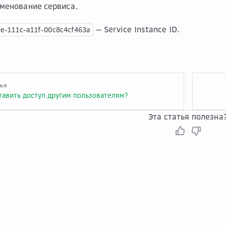
менование сервиса.
— Service Instance ID.
e-111c-a11f-00c8c4cf463a
тья
тавить доступ другим пользователям?
Эта статья полезна