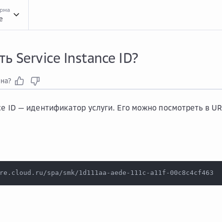
орма
e
Вопр...
Вопросы и ответы про сервис Managed Kubernetes
Общи...
Общие воп
ть Service Instance ID?
зна?
nce ID — идентификатор услуги. Его можно посмотреть в U
re.cloud.ru/spa/smk/1d111aa-aede-111c-a11f-00c8c4cf463