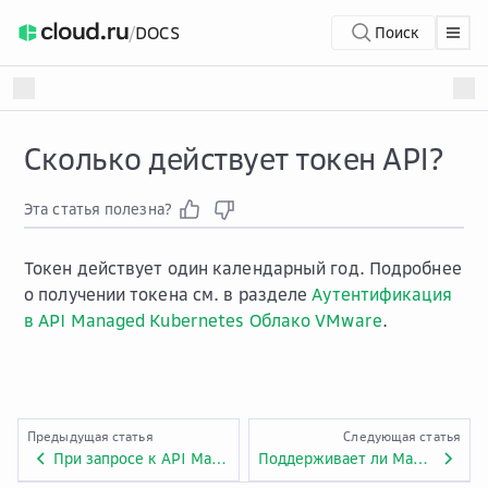
/
DOCS
Поиск
Сколько действует токен API?
Эта статья полезна?
Токен действует один календарный год. Подробнее
о получении токена см. в разделе
Аутентификация
в API Managed Kubernetes Облако VMware
.
Предыдущая статья
Следующая статья
При запросе к API Managed Kubernetes на платформе Облако VMware возникла ошибка. Что делать?
Поддерживает ли Managed Kubernetes на платформе Облако VMware kubectl?