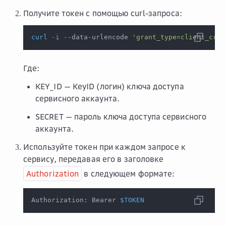
Получите токен с помощью curl-запроса:
curl
-i
 --data-urlencode 
'grant_type=client_cred
Где:
KEY_ID — KeyID (логин) ключа доступа
сервисного аккаунта.
SECRET — пароль ключа доступа сервисного
аккаунта.
Используйте токен при каждом запросе к
сервису, передавая его в заголовке
Authorization
в следующем формате:
Authorization: Bearer 
$TOKEN