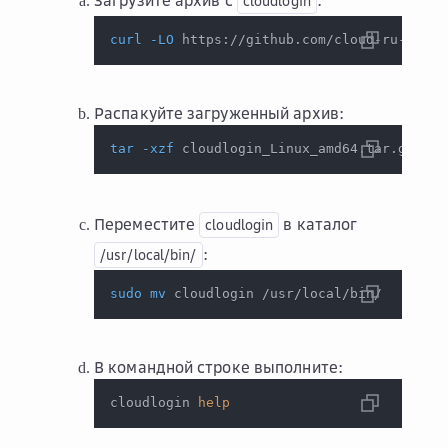
Загрузите архив с
:
cloudlogin
curl
-LO
 https://github.com/cloud-ru-tech/
Распакуйте загруженный архив:
tar
-xzf
 cloudlogin_Linux_amd64.tar.gz
Переместите
в каталог
cloudlogin
:
/usr/local/bin/
sudo
mv
 cloudlogin /usr/local/bin/
В командной строке выполните:
cloudlogin 
help