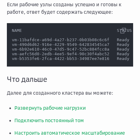
Если рабочие узлы созданы успешно и готовы к
работе, ответ будет содержать следующее:
NAME                                      STATUS   
vm-11bafdce-a69d-4a27-b237-0b03b08c6c6f   Ready    
vm-490d6d62-916e-4229-9549-642834545ca7   Ready    
vm-6b92e610-46c0-47d5-9c47-52bc884fcc8a   Ready    
vm-aefc56d0-2edb-4ee5-9ef4-90c30f4abc52   Ready    
vm-b5353fe6-2fca-4422-bb53-34987ee7e816   Ready    
Что дальше
Далее для созданного кластера вы можете:
Развернуть рабочие нагрузки
Подключить постоянный том
Настроить автоматическое масштабирование