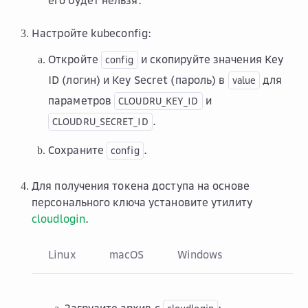
его будет нельзя.
Настройте kubeconfig:
Откройте
и скопируйте значения Key
config
ID (логин) и Key Secret (пароль) в
для
value
параметров
и
CLOUDRU_KEY_ID
.
CLOUDRU_SECRET_ID
Сохраните
.
config
Для получения токена доступа на основе
персонального ключа установите утилиту
cloudlogin
.
Linux
macOS
Windows