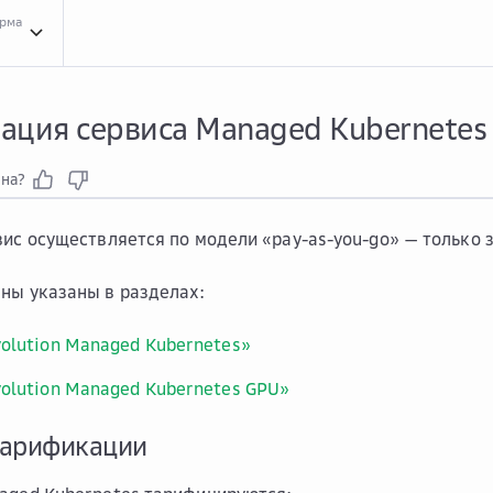
орма
Тари...
Тарификация сервиса Managed Kubernetes
ация сервиса Managed Kubernetes
зна?
вис осуществляется по модели «pay-as-you-go» — только 
ны указаны в разделах:
olution Managed Kubernetes»
olution Managed Kubernetes GPU»
тарификации