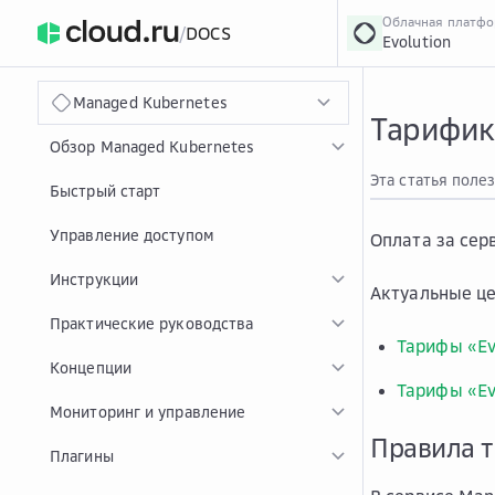
Облачная платф
/
DOCS
Evolution
›
Главная
Главная
...
Managed Kubernetes
Тарифик
Обзор Managed Kubernetes
Эта статья поле
Быстрый старт
Управление доступом
Оплата за сер
Инструкции
Актуальные це
Практические руководства
Тарифы «Ev
Концепции
Тарифы «Ev
Мониторинг и управление
Правила 
Плагины