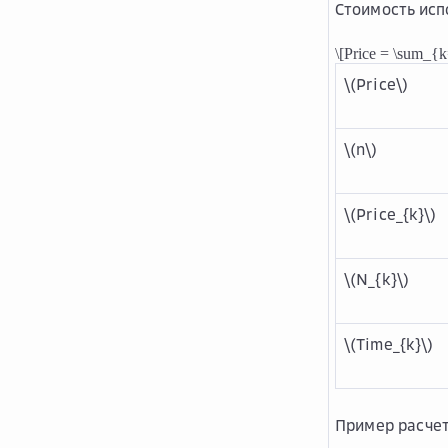
Стоимость исп
\[Price = \sum_{
\(Price\)
\(n\)
\(Price_{k}\)
\(N_{k}\)
\(Time_{k}\)
Пример расче