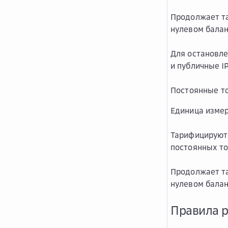
Продолжает та
нулевом балан
Для остановле
и публичные I
Постоянные т
Единица измер
Тарифицируют
постоянных то
Продолжает та
нулевом балан
Правила р