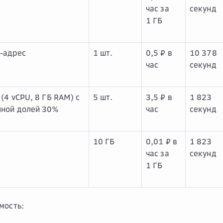
час за
секунд
1 ГБ
-адрес
1 шт.
0,5 ₽ в
10 378
час
секунд
 (4 vCPU, 8 ГБ RAM) с
5 шт.
3,5 ₽ в
1 823
нной долей 30%
час
секунд
10 ГБ
0,01 ₽ в
1 823
час за
секунд
1 ГБ
мость: