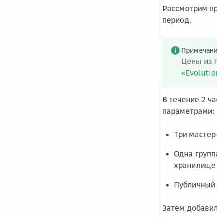
Рассмотрим пр
период.
Примечан
Цены из 
«Evoluti
В течение 2 ч
параметрами:
Три мастер
Одна групп
хранилище 
Публичный 
Затем добавил