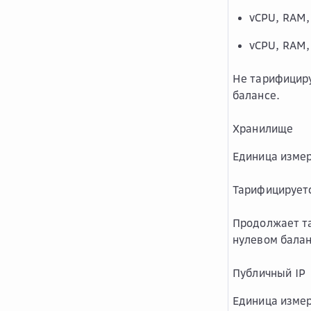
vCPU, RAM,
vCPU, RAM,
Не тарифициру
балансе.
Хранилище
Единица измер
Тарифицирует
Продолжает та
нулевом балан
Публичный IP
Единица измер