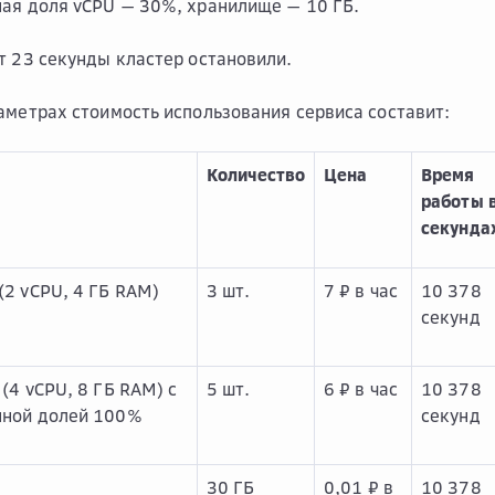
ая доля vCPU — 30%, хранилище — 10 ГБ.
т 23 секунды кластер остановили.
аметрах стоимость использования сервиса составит:
Количество
Цена
Время
работы 
секунда
(2 vCPU, 4 ГБ RAM)
3 шт.
7 ₽ в час
10 378
секунд
 (4 vCPU, 8 ГБ RAM) c
5 шт.
6 ₽ в час
10 378
нной долей 100%
секунд
30 ГБ
0,01 ₽ в
10 378