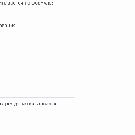
итывается по формуле:
ования.
ых ресурс использовался.