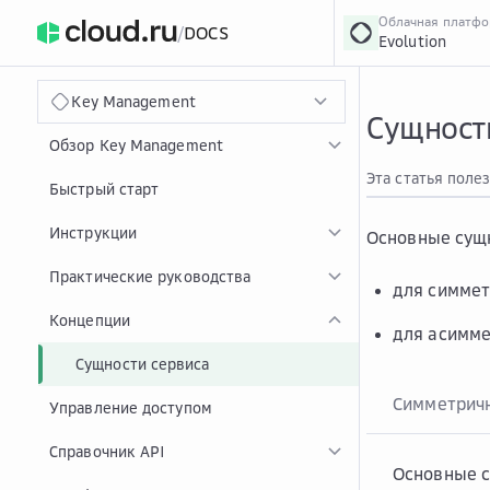
Облачная платф
/
DOCS
Evolution
›
Главная
Главная
...
Key Management
Сущност
Обзор Key Management
Эта статья поле
Быстрый старт
Инструкции
Основные сущн
Практические руководства
для симмет
Концепции
для асимме
Сущности сервиса
Симметрич
Управление доступом
Справочник API
Основные с