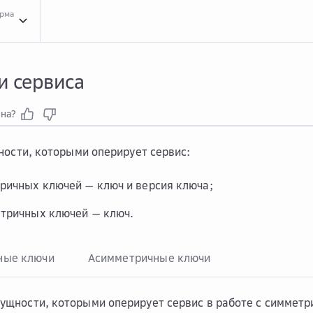
орма
Конц...
Концепции
Сущн...
Сущности сервиса
и сервиса
зна?
ости, которыми оперирует сервис:
ричных ключей — ключ и версия ключа;
тричных ключей — ключ.
ные ключи
Асимметричные ключи
ущности, которыми оперирует сервис в работе с симметр