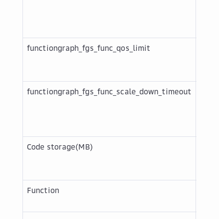
осво
неак
функ
functiongraph_fgs_func_qos_limit
Коли
инст
поль
functiongraph_fgs_func_scale_down_timeout
Врем
осво
неак
инст
Code storage(MB)
Диск
прос
хран
Function
Коли
функ