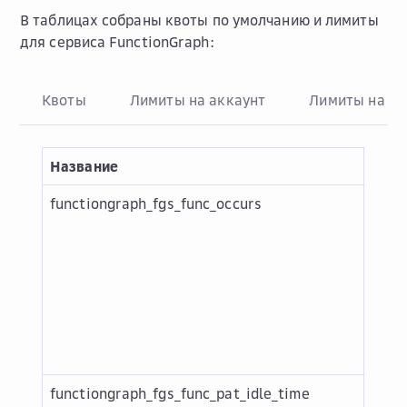
В таблицах собраны квоты по умолчанию и лимиты
для сервиса FunctionGraph:
Квоты
Лимиты на аккаунт
Лимиты на за
Название
Опис
functiongraph_fgs_func_occurs
Коли
инст
Func
верс
заре
инст
Func
верс
functiongraph_fgs_func_pat_idle_time
Врем