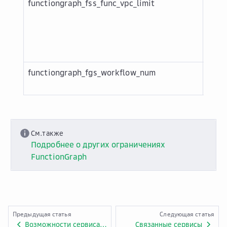
functiongraph_fss_func_vpc_limit
Обще
VPC,
мож
испо
Func
functiongraph_fgs_workflow_num
Коли
функ
См.также
Подробнее о других ограничениях
FunctionGraph
Предыдущая статья
Следующая статья
Возможности сервиса FunctionGraph
Связанные сервисы