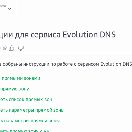
орма
Инст...
Инструкции для сервиса Evolution DNS
ии для сервиса Evolution DNS
зна?
е собраны инструкции по работе с сервисом Evolution DNS
е прямыми зонами
 прямую зону
еть список прямых зон
еть параметры прямой зоны
ь параметры прямой зоны
ить прямую зону к VPC