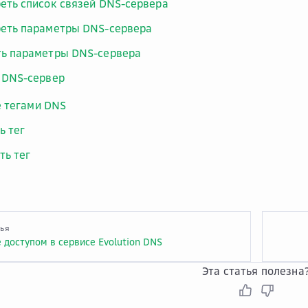
еть список связей DNS-сервера
еть параметры DNS-сервера
ь параметры DNS-сервера
 DNS-сервер
 тегами DNS
ь тег
ть тег
тья
 доступом в сервисе Evolution DNS
Эта статья полезна