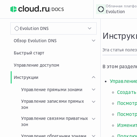
Облачная платф
/
DOCS
Evolution
›
Главная
Главная
...
Evolution DNS
Инструкц
Обзор Evolution DNS
Эта статья поле
Быстрый старт
Управление доступом
В этом раздел
Инструкции
Управлени
Управление прямыми зонами
Создать
Управление записями прямых
Посмотр
зон
Посмотр
Управление связями приватных
зон
Изменит
Подключ
Управление обратными зонами