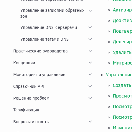
Активир
Управление записями обратных
зон
Деактив
Управление DNS-серверами
Подтвер
Управление тегами DNS
Делегир
Практические руководства
Удалить
Мигриро
Концепции
Управление
Мониторинг и управление
Создать
Справочник API
Просмот
Решение проблем
Посмотр
Тарификация
Посмотр
Вопросы и ответы
Изменит