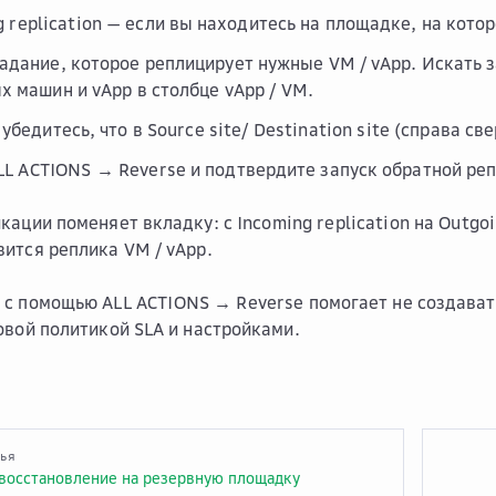
 replication
— если вы находитесь на площадке, на котор
адание, которое реплицирует нужные VM / vApp. Искать 
х машин и vApp в столбце
vApp / VM
.
 убедитесь, что в
Source site
/
Destination site
(справа све
LL ACTIONS → Reverse
и подтвердите запуск обратной ре
кации поменяет вкладку: с
Incoming replication
на
Outgoi
ится реплика VM / vApp.
 с помощью
ALL ACTIONS → Reverse
помогает не создават
овой политикой SLA и настройками.
тья
восстановление на резервную площадку