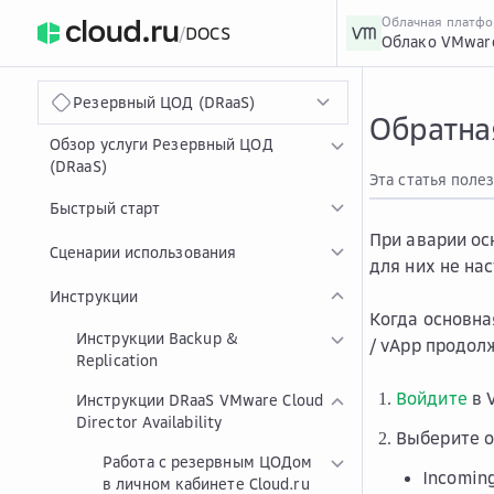
Облачная платф
/
DOCS
Облако VMwar
›
Главная
Главная
...
Резервный ЦОД (DRaaS)
Обратна
Обзор услуги Резервный ЦОД
(DRaaS)
Эта статья поле
Быстрый старт
При аварии ос
Сценарии использования
для них не на
Инструкции
Когда основна
Инструкции Backup &
/ vApp продол
Replication
Войдите
в V
Инструкции DRaaS VMware Cloud
Director Availability
Выберите о
Работа с резервным ЦОДом
Incoming
в личном кабинете Cloud.ru