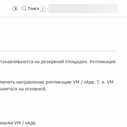
Поиск
/
ty
Обра...
Обратная репликация
сстанавливаются на резервной площадке. Репликация
ючить направление репликации VM / vApp. Т. е. VM
аниться на основной.
нными VM / vApp.