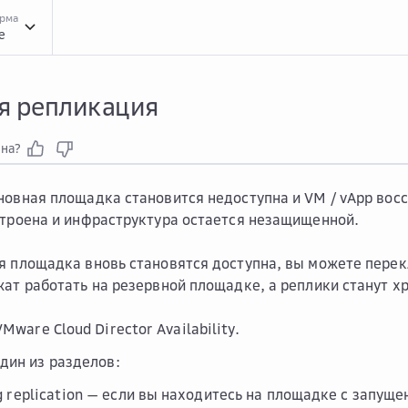
орма
e
Инст...
Инструкции
Инст...
Инструкции DRaaS VMware Cloud Director Availabili
я репликация
зна?
новная площадка становится недоступна и VM / vApp во
строена и инфраструктура остается незащищенной.
я площадка вновь становятся доступна, вы можете перекл
жат работать на резервной площадке, а реплики станут хр
Mware Cloud Director Availability.
дин из разделов:
 replication
— если вы находитесь на площадке с запуще