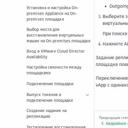
Outgoing
Установка и настройка On-
premises Appliance на On-
Выберите з
premises площадке
виртуальны
Выбор места для
При поиске
восстановления виртуальных
машин на On-premises площадке
Нажмите
A
Вход в VMware Cloud Director
Availability
Задание репли
площадке появ
Настройка связности между
площадками
Переключение
Подключение площадки
vApp с одинак
Выпуск токенов и
подключение площадки
Создание задания на
репликацию
Предыдущая ста
Аварийное 
Тестирование восстановления