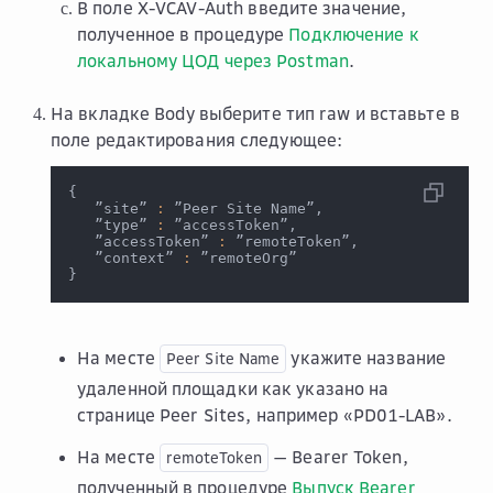
В поле
X-VCAV-Auth
введите значение,
полученное в процедуре
Подключение к
локальному ЦОД через Postman
.
На вкладке
Body
выберите тип
raw
и вставьте в
поле редактирования следующее:
{
   ”site” 
:
 ”Peer Site Name”,
   ”type” 
:
 ”accessToken”,
   ”accessToken” 
:
 ”remoteToken”,
   ”context” 
:
 ”remoteOrg”
}
На месте
укажите название
Peer
Site
Name
удаленной площадки как указано на
странице
Peer Sites
, например «PD01-LAB».
На месте
— Bearer Token,
remoteToken
полученный в процедуре
Выпуск Bearer