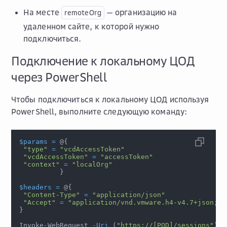
На месте
— организацию на
remoteOrg
удаленном сайте, к которой нужно
подключиться.
Подключение к локальному ЦОД
через PowerShell
Чтобы подключиться к локальному ЦОД используя
PowerShell, выполните следующую команду:
$params
=
 @
{
"type"
=
"vcdAccessToken"
"vcdAccessToken"
=
"accessToken"
"context"
=
"localOrg"
}
$headers
=
 @
{
"Content-Type"
=
"application/json"
"Accept"
=
"application/vnd.vmware.h4-v4.7+json;ch
}
Invoke-WebRequest 
-Uri
(
"https://[POD]/sessions"
)
-