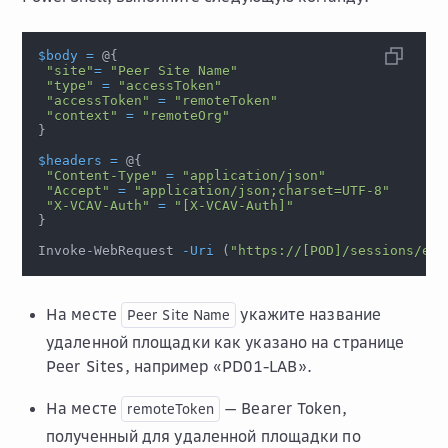
$body
=
 @
{
"site"
=
"Peer Site Name"
"type"
=
"accessToken"
"accessToken"
=
"remoteToken"
"context"
=
"remoteOrg"
}
$headers
=
 @
{
"Content-Type"
=
"application/json"
"Accept"
=
"application/json;charset=UTF-8"
"X-VCAV-Auth"
=
"[X-VCAV-Auth]"
}
Invoke-WebRequest 
-Uri
(
"https://[POD]/sessions/ext
На месте
укажите название
Peer
Site
Name
удаленной площадки как указано на странице
Peer Sites
, например «PD01-LAB».
На месте
— Bearer Token,
remoteToken
полученный для удаленной площадки по