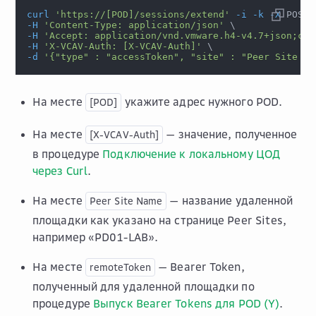
curl
'https://[POD]/sessions/extend'
-i
-k
-X
 POST 
-H
'Content-Type: application/json'
\
-H
'Accept: application/vnd.vmware.h4-v4.7+json;cha
-H
'X-VCAV-Auth: [X-VCAV-Auth]'
\
-d
'{"type" : "accessToken", "site" : "Peer Site Na
На месте
укажите адрес нужного POD.
[POD]
На месте
— значение, полученное
[X-VCAV-Auth]
в процедуре
Подключение к локальному ЦОД
через Curl
.
На месте
— название удаленной
Peer
Site
Name
площадки как указано на странице
Peer Sites
,
например «PD01-LAB».
На месте
— Bearer Token,
remoteToken
полученный для удаленной площадки по
процедуре
Выпуск Bearer Tokens для POD (Y)
.