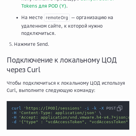
Tokens для POD (Y)
.
На месте
— организацию на
remoteOrg
удаленном сайте, к которой нужно
подключиться.
Нажмите
Send
.
Подключение к локальному ЦОД
через Curl
Чтобы подключиться к локальному ЦОД используя
Curl, выполните следующую команду:
curl
'https://[POD]/sessions'
-i
-k
-X
 POST 
\
-H
'Content-Type: application/json'
\
-H
'Accept: application/vnd.vmware.h4-v4.7+json;cha
-d
'{"type" : "vcdAccessToken", "vcdAccessToken" : 