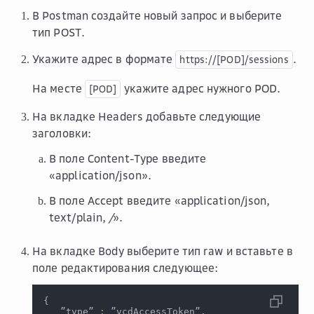
В Postman создайте новый запрос и выберите
тип
POST
.
Укажите адрес в формате
.
https://[POD]/sessions
На месте
укажите адрес нужного POD.
[POD]
На вкладке
Headers
добавьте следующие
заголовки:
В поле
Content-Type
введите
«application/json».
В поле
Accept
введите «application/json,
text/plain,
/
».
На вкладке
Body
выберите тип
raw
и вставьте в
поле редактирования следующее:
{
   ”type” 
:
 ”vcdAccessToken”,