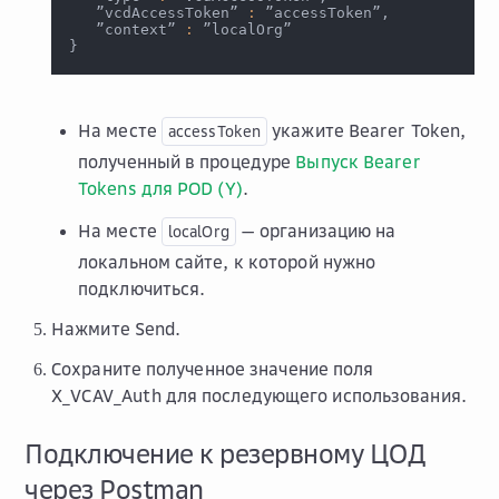
   ”vcdAccessToken” 
:
 ”accessToken”,
   ”context” 
:
 ”localOrg”
}
На месте
укажите Bearer Token,
accessToken
полученный в процедуре
Выпуск Bearer
Tokens для POD (Y)
.
На месте
— организацию на
localOrg
локальном сайте, к которой нужно
подключиться.
Нажмите
Send
.
Сохраните полученное значение поля
X_VCAV_Auth
для последующего использования.
Подключение к резервному ЦОД
через Postman