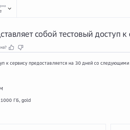
орма
e
Вопр...
Вопросы и ответы
Общи...
Общие вопросы по услуге Резервный ЦОД (
ставляет собой тестовый доступ к
зна?
уп к сервису предоставляется на 30 дней со следующими
AM
1000 ГБ, gold