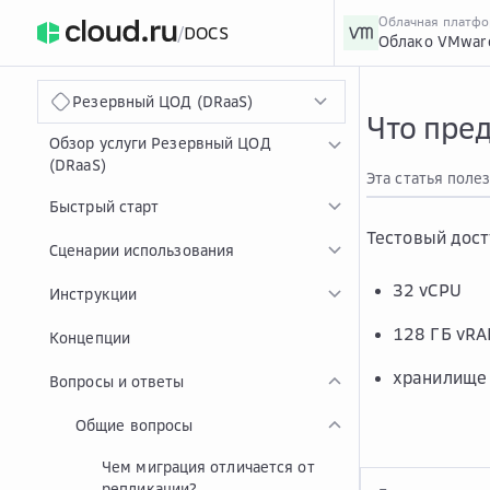
Облачная платф
/
DOCS
Облако VMwar
›
Главная
Главная
...
Резервный ЦОД (DRaaS)
Что пред
Обзор услуги Резервный ЦОД
(DRaaS)
Эта статья поле
Быстрый старт
Тестовый дост
Сценарии использования
32 vCPU
Инструкции
128 ГБ vR
Концепции
хранилище 
Вопросы и ответы
Общие вопросы
Чем миграция отличается от
репликации?