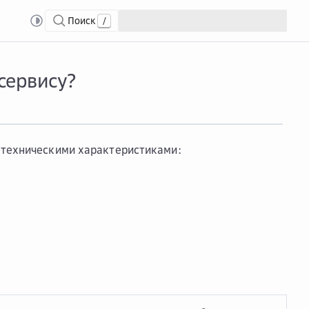
Поиск
/
DRaaS)
Что ...
Что представляет собой тестовый доступ к сервису?
 сервису?
 техническими характеристиками: