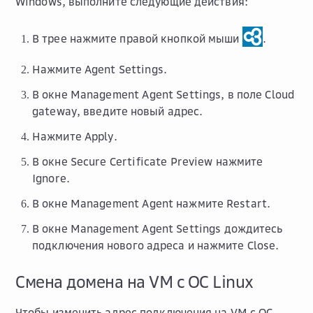
Windows, выполните следующие действия:
В трее нажмите правой кнопкой мыши
.
Нажмите
Agent Settings
.
В окне
Management Agent Settings
, в поле
Cloud
gateway
, введите новый адрес.
Нажмите
Apply
.
В окне
Secure Certificate Preview
нажмите
Ignore
.
В окне
Management Agent
нажмите
Restart
.
В окне
Management Agent Settings
дождитесь
подключения нового адреса и нажмите
Close
.
Смена домена на VM с ОС Linux
Чтобы изменить адрес подключения на VM с ОС