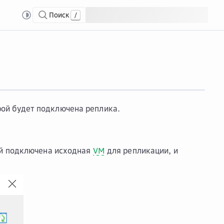
Поиск
/
ние задания репликации
Созд...
Создание сетевого маршрута
рой будет подключена реплика.
ой подключена исходная
VM
для репликации, и