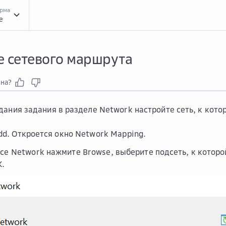
орма
e
Инст...
Инструкции
Инст...
Инструкции Backup &amp; Replication
Созд...
Созда
е сетевого маршрута
зна?
дания задания в разделе
Network
настройте сеть, к кото
dd
. Откроется окно
Network Mapping
.
rce Network
нажмите
Browse
, выберите подсеть, к котор
К
.