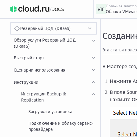
Облачная платф
/
DOCS
Облако VMwar
›
Главная
Главная
...
Резервный ЦОД (DRaaS)
Создани
Обзор услуги Резервный ЦОД
(DRaaS)
Эта статья поле
Быстрый старт
В Мастере соз
Сценарии использования
Нажмите
A
Инструкции
В поле
Sou
Инструкции Backup &
нажмите
О
Replication
Загрузка и установка
Подключение к облаку сервис-
провайдера