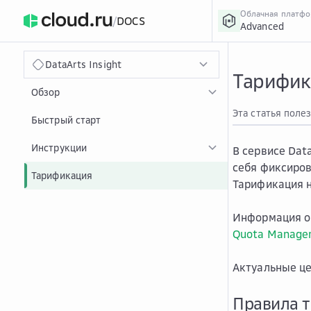
Облачная платф
/
DOCS
Advanced
›
Главная
Главная
...
DataArts Insight
Тарифика
Обзор
Эта статья поле
Быстрый старт
Инструкции
В сервисе Data
себя фиксиров
Тарификация
Тарификация н
Информация о 
Quota Managem
Актуальные ц
Правила 