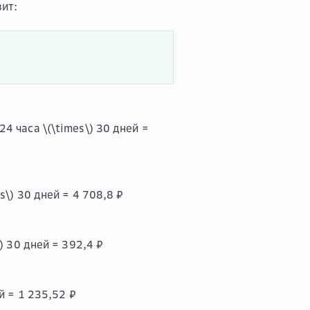
вит:
24 часа
\(\times\)
30 дней =
s\)
30 дней = 4 708,8 ₽
)
30 дней = 392,4 ₽
й = 1 235,52 ₽