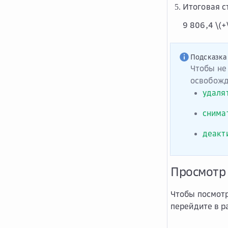
Итоговая с
9 806,4
\(+
Подсказка
Чтобы не
освобожд
удалят
снимат
деакт
Просмотр
Чтобы посмотр
перейдите в 