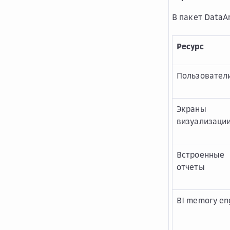
В пакет DataAr
Ресурс
Пользовател
Экраны
визуализаци
Встроенные
отчеты
BI memory en