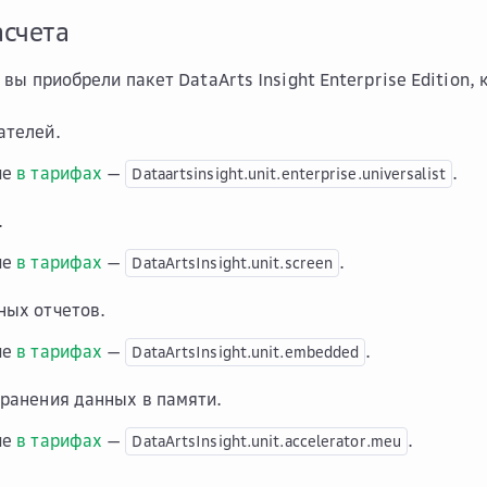
асчета
вы приобрели пакет DataArts Insight Enterprise Edition,
ателей.
ие
в тарифах
—
.
Dataartsinsight.unit.enterprise.universalist
.
ие
в тарифах
—
.
DataArtsInsight.unit.screen
ных отчетов.
ие
в тарифах
—
.
DataArtsInsight.unit.embedded
хранения данных в памяти.
ие
в тарифах
—
.
DataArtsInsight.unit.accelerator.meu