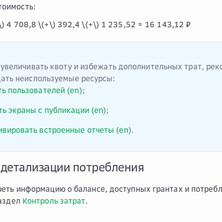
тоимость:
\)
4 708,8
\(+\)
392,4
\(+\)
1 235,52 = 16 143,12 ₽
 увеличивать квоту и избежать дополнительных трат, ре
ать неиспользуемые ресурсы:
ь пользователей (en)
;
ь экраны с публикации (en)
;
ивировать встроенные отчеты (en)
.
 детализации потребления
еть информацию о балансе, доступных грантах и потребл
раздел
Контроль затрат
.