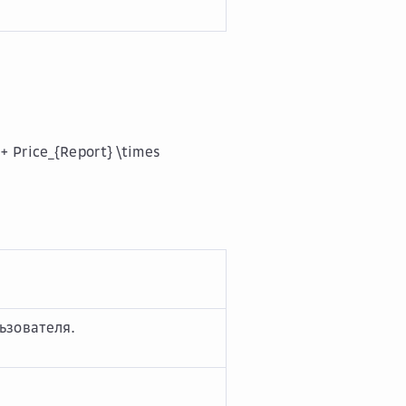
 + Price_{Report} \times
льзователя.