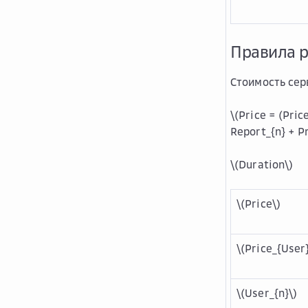
Правила р
Стоимость сер
\(Price = (Pric
Report_{n} + P
\(Duration\)
\(Price\)
\(Price_{User}
\(User_{n}\)