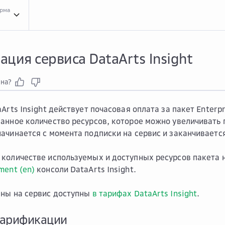
орма
Тари...
Тарификация сервиса DataArts Insight
ция сервиса DataArts Insight
зна?
Arts Insight действует почасовая оплата за пакет Enterpr
анное количество ресурсов, которое можно увеличивать 
ачинается с момента подписки на сервис и заканчиваетс
количестве используемых и доступных ресурсов пакета 
ent (en)
консоли DataArts Insight.
ены на сервис доступны
в тарифах DataArts Insight
.
тарификации