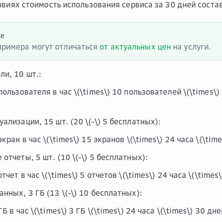
овиях стоимость использования сервиса за 30 дней соста
ие
примера могут отличаться
от актуальных цен
на услуги.
ли, 10 шт.:
 пользователя в час
\(\times\)
10 пользователей
\(\times\)
уализации, 15 шт. (20
\(-\)
5 бесплатных):
экран в час
\(\times\)
15 экранов
\(\times\)
24 часа
\(\time
 отчеты, 5 шт. (10
\(-\)
5 бесплатных):
отчет в час
\(\times\)
5 отчетов
\(\times\)
24 часа
\(\times\
анных, 3 ГБ (13
\(-\)
10 бесплатных):
ГБ в час
\(\times\)
3 ГБ
\(\times\)
24 часа
\(\times\)
30 дне