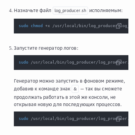
Назначьте файл
исполняемым:
log_producer.sh
sudo
chmod
 +x /usr/local/bin/log_producer/log_pr
Запустите генератор логов:
sudo
 /usr/local/bin/log_producer/log_producer.sh
Генератор можно запустить в фоновом режиме,
добавив к команде знак
— так вы сможете
&
продолжать работать в этой же консоли, не
открывая новую для последующих процессов.
sudo
 /usr/local/bin/log_producer/log_producer.sh