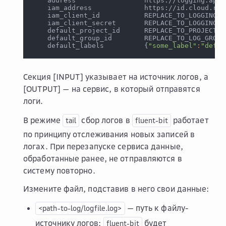
    address                 https://logging.api.
    iam_address             https://id.cloud.ru/
    iam_client_id           REPLACE_TO_LOGGING_S
    iam_client_secret       REPLACE_TO_LOGGING_S
    default_project_id      REPLACE_TO_PROJECT_I
    default_group_id        REPLACE_TO_LOG_GROUP
    default_labels          
{
"some_label"
:
"defau
Секция
[INPUT]
указывает на источник логов, а
[OUTPUT]
— на сервис, в который отправятся
логи.
В режиме
сбор логов в
работает
tail
fluent-bit
по принципу отслеживания новых записей в
логах. При перезапуске сервиса данные,
обработанные ранее, не отправляются в
систему повторно.
Измените файл, подставив в него свои данные:
— путь к файлу-
<path-to-log/logfile.log>
источнику логов:
будет
fluent-bit