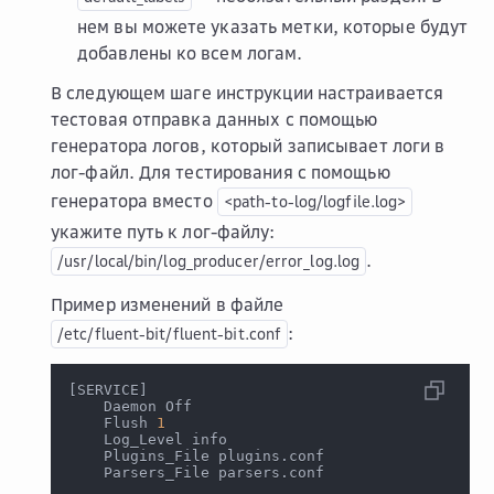
нем вы можете указать метки, которые будут
добавлены ко всем логам.
В следующем шаге инструкции настраивается
тестовая отправка данных с помощью
генератора логов, который записывает логи в
лог-файл. Для тестирования с помощью
генератора вместо
<path-to-log/logfile.log>
укажите путь к лог-файлу:
.
/usr/local/bin/log_producer/error_log.log
Пример изменений в файле
:
/etc/fluent-bit/fluent-bit.conf
[
SERVICE
]
    Daemon Off
    Flush 
1
    Log_Level info
    Plugins_File plugins.conf
    Parsers_File parsers.conf