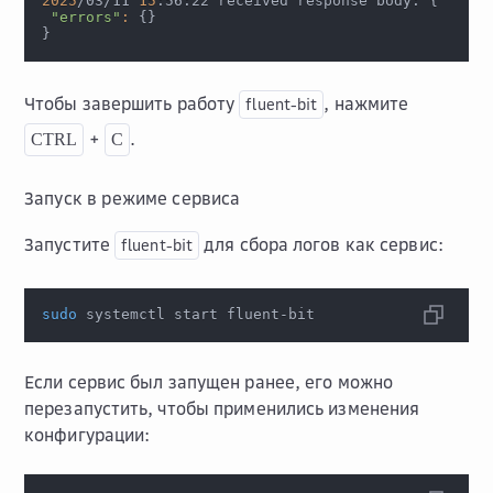
2025
/03/11 
15
:56:22 received response body: 
{
"errors"
:
{
}
}
Чтобы завершить работу
, нажмите
fluent-bit
+
.
CTRL
C
Запуск в режиме сервиса
Запустите
для сбора логов как сервис:
fluent-bit
sudo
 systemctl start fluent-bit
Если сервис был запущен ранее, его можно
перезапустить, чтобы применились изменения
конфигурации: