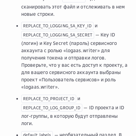
сканировать этот файл и отслеживать в нем
новые строки.
и
REPLACE_TO_LOGGING_SA_KEY_ID
— Key ID
REPLACE_TO_LOGGING_SA_SECRET
(логин) и Key Secret (пароль) сервисного
аккаунта с ролью «logaas.writer» для
получения токена и отправки логов.
Проверьте, что у вас есть доступ к проекту, а
для вашего сервисного аккаунта выбраны
проект «Пользователь сервисов» и роль
«logaas.writer».
и
REPLACE_TO_PROJECT_ID
— ID проекта и ID
REPLACE_TO_LOG_GROUP_ID
лог-группы, в которую будут отправлены
логи.
— необязательный раздел. В
default_labels