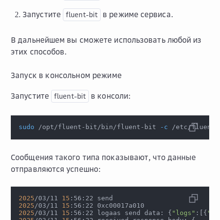
Запустите
в режиме сервиса.
fluent-bit
В дальнейшем вы сможете использовать любой из
этих способов.
Запуск в консольном режиме
Запустите
в консоли:
fluent-bit
sudo
 /opt/fluent-bit/bin/fluent-bit 
-c
 /etc/fluent-
Сообщения такого типа показывают, что данные
отправляются успешно:
2025
/03/11 
15
:56:22 send
2025
/03/11 
15
:56:22 0xc00017a010
2025
/03/11 
15
:56:22 logaas send data: 
{
"logs"
:
[
{
"ti