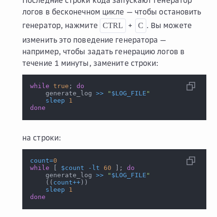
Последние строки кода запускают генератор
логов в бесконечном цикле — чтобы остановить
генератор, нажмите
+
. Вы можете
CTRL
C
изменить это поведение генератора —
например, чтобы задать генерацию логов в
течение 1 минуты, замените строки:
while
true
;
do
    generate_log 
>>
"
$LOG_FILE
"
sleep
1
done
на строки:
count
=
0
while
[
$count
-lt
60
]
;
do
    generate_log 
>>
"
$LOG_FILE
"
((
count
++
))
sleep
1
done