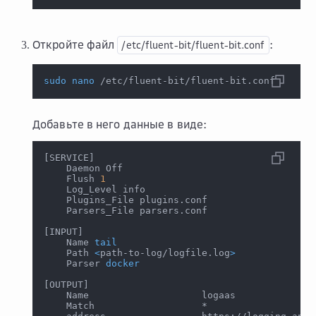
Откройте файл
:
/etc/fluent-bit/fluent-bit.conf
sudo
nano
 /etc/fluent-bit/fluent-bit.conf
Добавьте в него данные в виде:
[
SERVICE
]
    Daemon Off
    Flush 
1
    Log_Level info
    Plugins_File plugins.conf
    Parsers_File parsers.conf
[
INPUT
]
    Name 
tail
    Path 
<
path-to-log/logfile.log
>
    Parser 
docker
[
OUTPUT
]
    Name                    logaas
    Match                   *