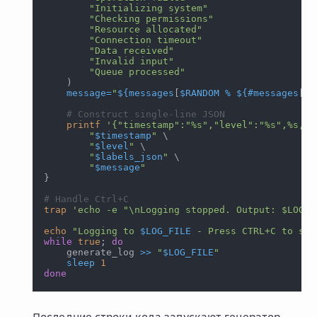
"Initializing system"
"Checking permissions"
"Resource allocated"
"Connection timeout"
"Data received"
"Invalid input"
"Queue processed"
)
message
=
"
${messages
[
$RANDOM 
%
 ${
#
messages
[
@
]
# Construct single-line JSON
printf
'{"timestamp":"%s","level":"%s",%s,"m
"
$timestamp
"
\
"
$level
"
\
"
$labels_json
"
\
"
$message
"
}
# Handle Ctrl+C
trap
'echo -e "\nLogging stopped. Output: $LOG_F
echo
"Logging to 
$LOG_FILE
 - Press CTRL+C to sto
while
true
;
do
    generate_log 
>>
"
$LOG_FILE
"
sleep
1
done