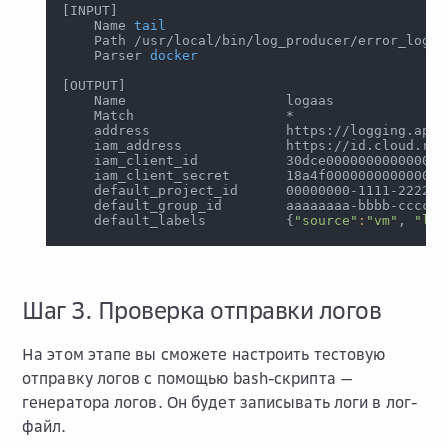
[
INPUT
]
    Name 
tail
    Path /usr/local/bin/log_producer/error_log.l
    Parser 
docker
[
OUTPUT
]
    Name                    logaas
    Match                   *
    address                 https://logging.api.
    iam_address             https://id.cloud.ru/
    iam_client_id           30dce000000000000000
    iam_client_secret       18a4f000000000000000
    default_project_id      00000000-1111-2222-3
    default_group_id        aaaaaaaa-bbbb-cccc-d
    default_labels          
{
"source"
:
"vm"
, 
"log
Шаг 3. Проверка отправки логов
На этом этапе вы сможете настроить тестовую
отправку логов с помощью bash-скрипта —
генератора логов. Он будет записывать логи в лог-
файл.