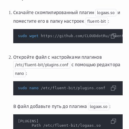
Скачайте скомпилированный плагин
и
logaas.so
поместите его в папку настроек
:
fluent-bit
sudo
wget
 https://github.com/CLOUDdotRu/fluent-b
Откройте файл с настройками плагинов
с помощью редактора
/etc/fluent-bit/plugins.conf
:
nano
sudo
nano
 /etc/fluent-bit/plugins.conf
В файл добавьте путь до плагина
:
logaas.so
[
PLUGINS
]
      Path /etc/fluent-bit/logaas.so