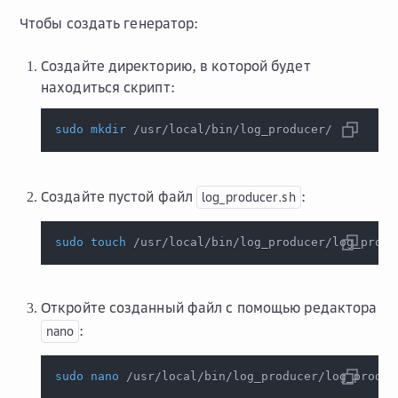
Чтобы создать генератор:
Создайте директорию, в которой будет
находиться скрипт:
sudo
mkdir
 /usr/local/bin/log_producer/
Создайте пустой файл
:
log_producer.sh
sudo
touch
 /usr/local/bin/log_producer/log_produ
Откройте созданный файл с помощью редактора
:
nano
sudo
nano
 /usr/local/bin/log_producer/log_produc