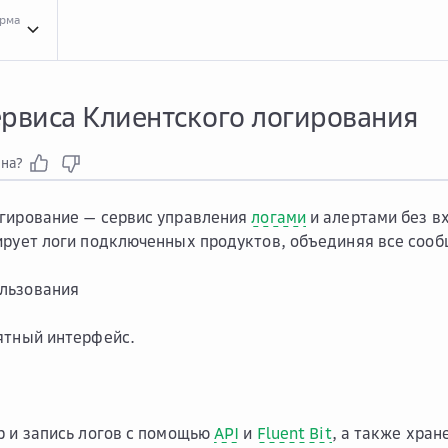
орма
Обзо...
Обзор сервиса Клиентского логирования
ервиса Клиентского логирования
зна?
гирование — сервис управления
логами
и алертами без в
ирует логи подключенных продуктов, объединяя все сооб
ользования
ятный интерфейс.
р и запись логов с помощью
API
и
Fluent Bit
, а также хран