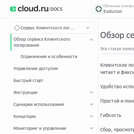
Облачная платф
/
DOCS
Evolution
›
Главная
Главная
...
Сервис Клиентского логирования
Обзор с
Обзор сервиса Клиентского
логирования
Эта статья поле
Ограничения и особенности
Клиентское ло
Управление доступом
читает и фикс
Быстрый старт
Удобство исп
Инструкции
Простой и пон
Сценарии использования
Гибкость
Концепции
Мониторинг и управление
Сбор, просмот