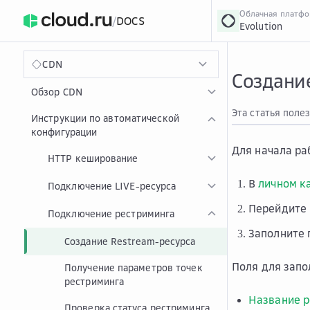
Облачная платф
/
DOCS
Evolution
›
Главная
Главная
...
CDN
Создани
Обзор CDN
Эта статья поле
Инструкции по автоматической
конфигурации
Для начала ра
HTTP кеширование
В
личном к
Подключение LIVE-ресурса
Перейдите
Подключение рестриминга
Заполните 
Создание Restream-ресурса
Поля для запо
Получение параметров точек
рестриминга
Название р
Проверка статуса рестриминга