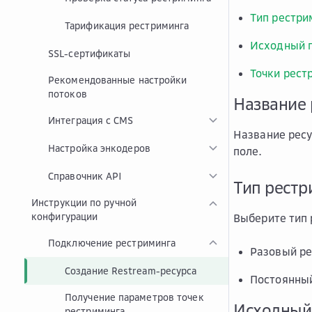
Тип рестри
Тарификация рестриминга
Исходный 
SSL-сертификаты
Точки рест
Рекомендованные настройки
потоков
Название 
Интеграция с CMS
Название ресу
Настройка энкодеров
поле.
Справочник API
Тип рестр
Инструкции по ручной
конфигурации
Выберите тип 
Подключение рестриминга
Разовый ре
Создание Restream-ресурса
Постоянный
Получение параметров точек
Исходный
рестриминга