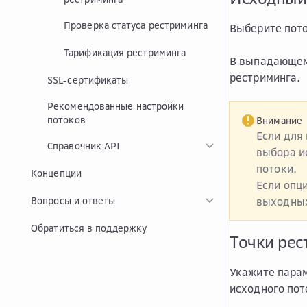
Проверка статуса рестриминга
Выберите пото
Тарификация рестриминга
В выпадающем 
рестриминга.
SSL-сертификаты
Рекомендованные настройки
потоков
Внимание
Если для
Справочник API
выбора и
потоки
.
Концепции
Если опц
Вопросы и ответы
выходных
Обратиться в поддержку
Точки рес
Укажите парам
исходного пот