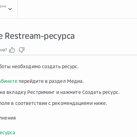
орма
Инст...
Инструкции по автоматической конфигурации
Подк...
Подключение ре
е Restream-ресурса
зна?
боты необходимо создать ресурс.
абинете
перейдите в раздел
Медиа
.
 на вкладку
Рестриминг
и нажмите
Создать ресурс
.
поля в соответствии с рекомендациями ниже.
лнения
есурса