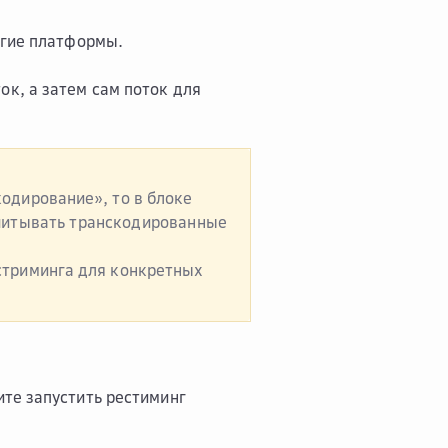
угие платформы.
к, а затем сам поток для
одирование», то в блоке
читывать транскодированные
стриминга для конкретных
те запустить рестиминг