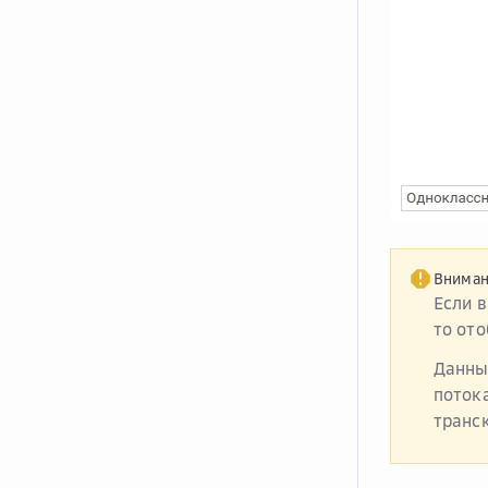
Внима
Если 
то от
Данны
поток
транс