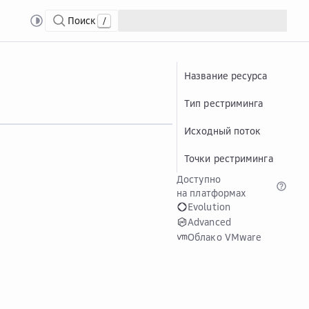
Поиск
/
стриминга
Созд...
Создание Restream-ресурса
Название ресурса
Тип рестриминга
Исходный поток
Точки рестриминга
Доступно
на платформах
Evolution
Advanced
Облако VMware