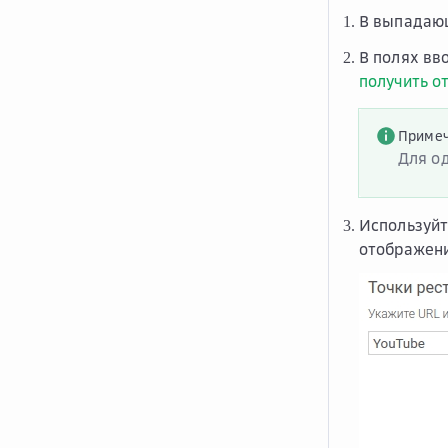
В выпадающ
В полях вв
получить о
Приме
Для од
Используйт
отображени