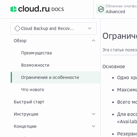
Облачная платф
/
DOCS
Advanced
›
Главная
Главная
...
Cloud Backup and Recovery
Ограниче
Обзор
Эта статья поле
Преимущества
Возможности
Основное
Одно хр
Ограничения и особенности
Максима
Что нового
Всего м
Быстрый старт
Для вос
Инструкции
«Availab
Концепции
Резервн