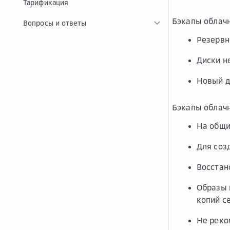
Тарификация
Бэкапы облач
Вопросы и ответы
Резервн
Диски н
Новый д
Бэкапы облачн
На общи
Для соз
Восстан
Образы 
копий с
Не реко