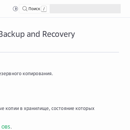
Поиск
/
ервиса Cloud Backup and Recovery
Backup and Recovery
езервного копирования.
ые копии в хранилище, состояние которых
в
OBS
.