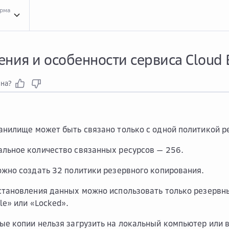
орма
Обзо...
Обзор Cloud Backup and Recovery
Огра...
Ограничения и особенности с
ния и особенности сервиса Cloud 
зна?
анилище может быть связано только с одной политикой р
льное количество связанных ресурсов — 256.
ожно создать 32 политики резервного копирования.
становления данных можно использовать только резервн
le» или «Locked».
ые копии нельзя загрузить на локальный компьютер или 