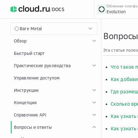
Облачная платф
/
DOCS
Evolution
›
Главная
Главная
...
Bare Metal
Вопросы 
Обзор
Эта статья поле
Быстрый старт
Практические руководства
Что такое п
Управление доступом
Как добави
Инструкции
Где размещ
Концепции
Сколько вр
Справочник API
Как узнать
Вопросы и ответы
Как узнать