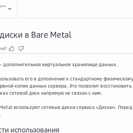
орма
Конц...
Концепции сервиса Bare Metal
Сете...
Сетевые диски в Bare Metal
диски в Bare Metal
зна?
— дополнительное виртуальное хранилище данных.
ользовать его в дополнение к стандартному физическом
рвной копии данных сервера. Это позволит восстановить 
 как сетевой диск напрямую не связан с ним.
Metal используют сетевые диски сервиса «Диски». Перед
.
ти использования