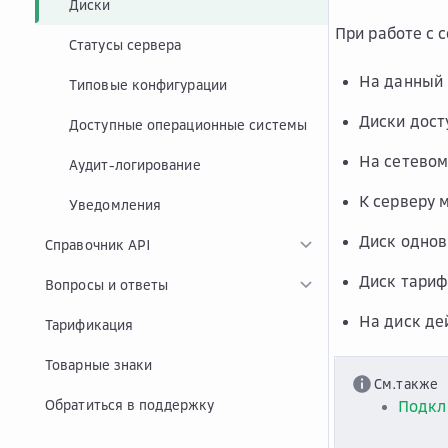
Диски
При работе с 
Статусы сервера
На данный 
Типовые конфигурации
Диски досту
Доступные операционные системы
На сетевом
Аудит-логирование
К серверу 
Уведомления
Диск однов
Справочник API
Диск тариф
Вопросы и ответы
На диск де
Тарификация
Товарные знаки
См.также
Обратиться в поддержку
Подкл