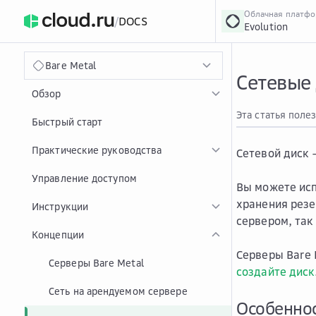
Облачная платф
/
DOCS
Evolution
›
Главная
Главная
...
Bare Metal
Сетевые 
Обзор
Эта статья поле
Быстрый старт
Практические руководства
Сетевой диск 
Управление доступом
Вы можете исп
хранения резе
Инструкции
сервером, так
Концепции
Серверы Bare 
Серверы Bare Metal
создайте диск
Сеть на арендуемом сервере
Особеннос