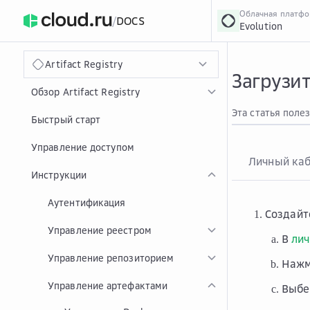
Облачная платф
/
DOCS
Evolution
›
Главная
Главная
...
Artifact Registry
Загрузит
Обзор Artifact Registry
Эта статья поле
Быстрый старт
Управление доступом
Личный ка
Инструкции
Аутентификация
Создайт
Управление реестром
В
лич
Управление репозиторием
Наж
Управление артефактами
Выбе