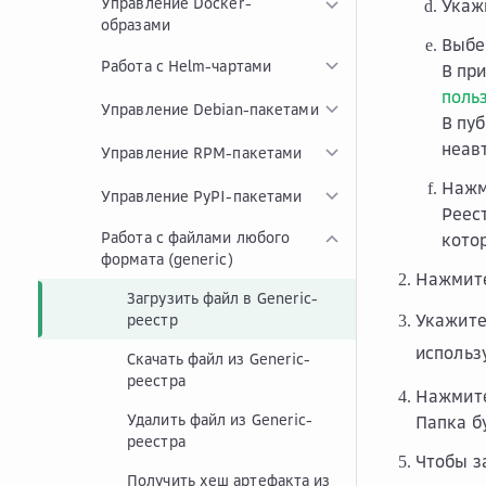
Управление Docker-
Укаж
образами
Выбе
Работа с Helm-чартами
В при
поль
Управление Debian-пакетами
В пу
неав
Управление RPM-пакетами
Наж
Управление PyPI-пакетами
Реес
Работа с файлами любого
кото
формата (generic)
Нажмит
Загрузить файл в Generic-
Укажите
реестр
использ
Скачать файл из Generic-
реестра
Нажмит
Удалить файл из Generic-
Папка б
реестра
Чтобы з
Получить хеш артефакта из