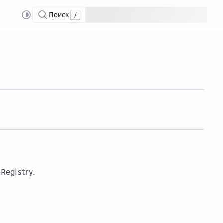
Поиск
/
и в Artifact Registry
Рабо...
Работа с файлами любого формата (generic) в Art
 Registry
.