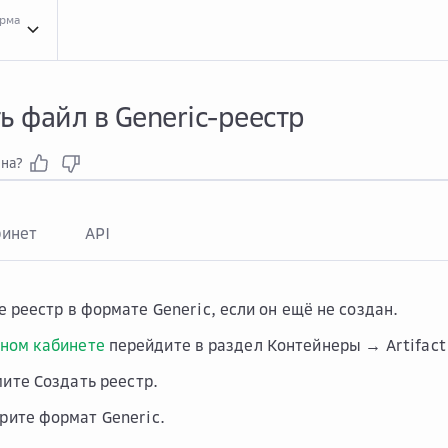
орма
Инст...
Инструкции для сервиса Artifact Registry
Упра...
Управление артефактам
ь файл в Generic-реестр
зна?
бинет
API
е реестр в формате
Generic
, если он ещё не создан.
ном кабинете
перейдите в раздел
Контейнеры → Artifact
мите
Создать реестр
.
рите формат
Generic
.