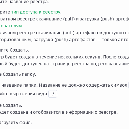
ите название реестра.
рите
тип доступа к реестру
.
ватном реестре скачивание (pull) и загрузка (push) арт
зователям
.
бличном реестре скачивание (pull) артефактов доступно 
торизованным, загрузка (push) артефактов — только авт
мите
Создать
.
тр будет создан в течение нескольких секунд. После созд
рый будет доступен на странице реестра под его названи
е
Создать папку
.
 название папки. Название не должно содержать символ
уйте выражения вида
.
../.
е
Создать
.
удет создана и отобразится в информации о реестре.
агрузить файл: