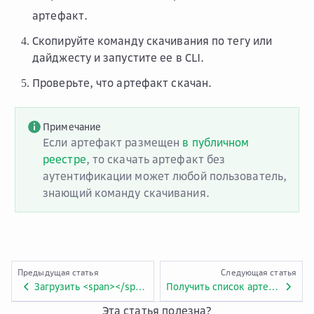
артефакт
.
Скопируйте команду скачивания по тегу или
дайджесту и запустите ее в CLI.
Проверьте, что артефакт скачан.
Примечание
Если артефакт размещен
в публичном
реестре
, то скачать артефакт без
аутентификации может любой пользователь,
знающий команду скачивания.
Предыдущая статья
Следующая статья
Загрузить <span></span><span>Docker-образ</span> в репозиторий Artifact Registry
Получить список артефактов в Artifact Registry
Эта статья полезна?