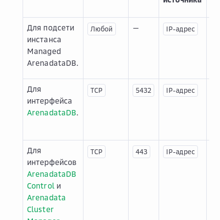
Для подсети
—
По
Любой
IP-адрес
инстанса
ин
Managed
M
ArenadataDB.
Ar
Для
По
TCP
5432
IP-адрес
интерфейса
ин
ArenadataDB
.
M
Ar
Для
По
TCP
443
IP-адрес
интерфейсов
ин
ArenadataDB
M
Control
и
Ar
Arenadata
Cluster