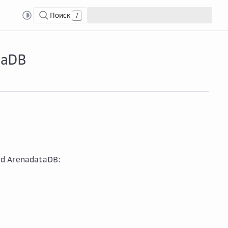
Поиск
/
taDB
d ArenadataDB: