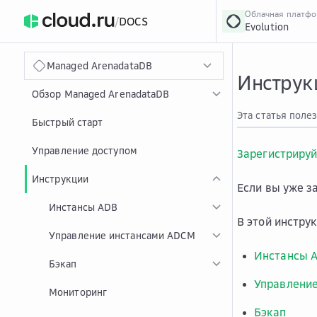
Облачная платф
/
DOCS
Evolution
›
Главная
Главная
...
Managed ArenadataDB
Инструк
Обзор Managed ArenadataDB
Эта статья поле
Быстрый старт
Управление доступом
Зарегистрируй
Инструкции
Если вы уже з
Инстансы ADB
В этой инстру
Управление инстансами ADCM
Инстансы 
Бэкап
Управлени
Мониторинг
Бэкап