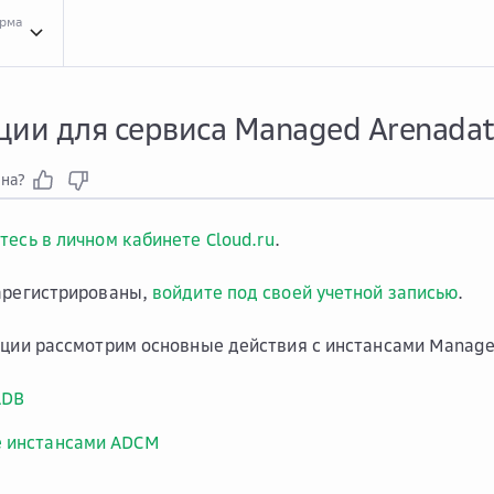
орма
Инст...
Инструкции для сервиса Managed ArenadataDB
ции для сервиса Managed Arenada
зна?
тесь в личном кабинете Cloud.ru
.
арегистрированы,
войдите под своей учетной записью
.
кции рассмотрим основные действия с инстансами Manage
ADB
е инстансами ADCM