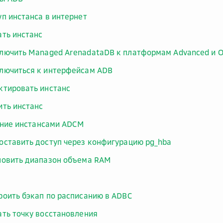
уп инстанса в интернет
ать инстанс
лючить Managed ArenadataDB к платформам Advanced и 
лючиться к интерфейсам ADB
ктировать инстанс
ить инстанс
ние инстансами ADCM
оставить доступ через конфигурацию pg_hba
новить диапазон объема RAM
роить бэкап по расписанию в ADBC
ать точку восстановления