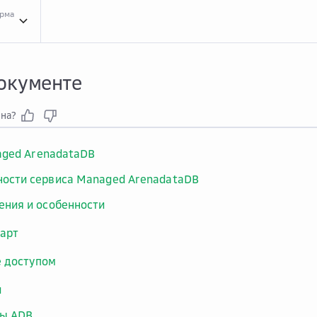
орма
В эт...
В этом документе
документе
зна?
aged ArenadataDB
ости сервиса Managed ArenadataDB
ения и особенности
арт
 доступом
и
ы ADB