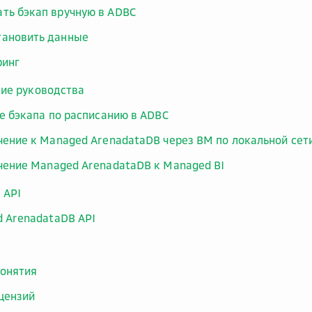
ать бэкап вручную в ADBC
тановить данные
ринг
ие руководства
е бэкапа по расписанию в ADBC
ение к Managed ArenadataDB через ВМ по локальной сет
ение Managed ArenadataDB к Managed BI
 API
 ArenadataDB API
онятия
цензий