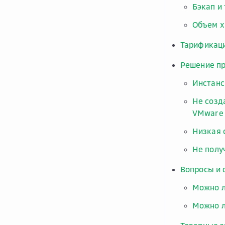
Бэкап и
Объем х
Тарификац
Решение п
Инстанс
Не созд
VMware
Низкая 
Не полу
Вопросы и 
Можно л
Можно л