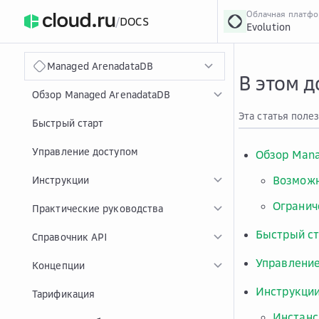
Облачная платф
/
DOCS
Evolution
›
Главная
Главная
...
Managed ArenadataDB
В этом 
Обзор Managed ArenadataDB
Эта статья поле
Быстрый старт
Управление доступом
Обзор Man
Возможн
Инструкции
Огранич
Практические руководства
Быстрый ст
Справочник API
Управление
Концепции
Инструкци
Тарификация
Инстанс