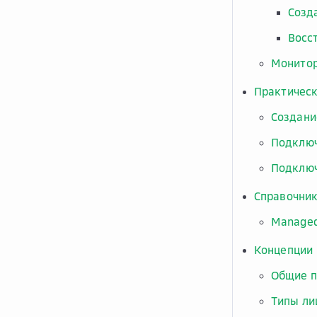
Созд
Восс
Монито
Практическ
Создани
Подключ
Подключ
Справочник
Managed
Концепции
Общие п
Типы ли