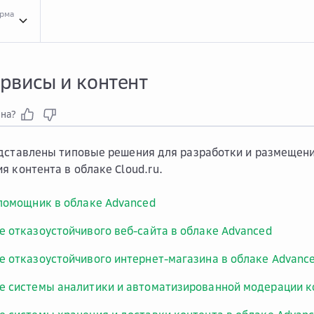
орма
Типо...
Типовые решения
Меди...
Медиасервисы и контент
рвисы и контент
зна?
дставлены типовые решения для разработки и размещен
я контента в облаке Cloud.ru.
помощник в облаке Advanced
 отказоустойчивого веб-сайта в облаке Advanced
 отказоустойчивого интернет-магазина в облаке Advanc
 системы аналитики и автоматизированной модерации ко