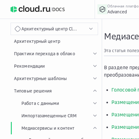
Облачная платф
/
DOCS
Advanced
›
Главная
Главная
...
Архитектурный центр Cloud.ru
Медиасе
Архитектурный центр
Эта статья поле
Практики перехода в облако
Рекомендации
В разделе пре
преобразовани
Архитектурные шаблоны
Голосовой 
Типовые решения
Размещение
Работа с данными
Размещение
Импортазамещенные CRM
Размещение
Медиасервисы и контент