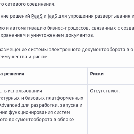
о сетевого соединения.
ание решений
PaaS
и
IaaS
для упрощения развертывания 
ю и автоматизацию бизнес-процессов, связанных с созд
 хранением и уничтожением документов.
размещение системы электронного документооборота в о
еимущества и риски:
а решения
Риски
ть использования
Отсутствуют.
уктурных и базовых платформенных
Advanced для разработки, запуска и
ния функционирования систем
ого документооборота в облаке