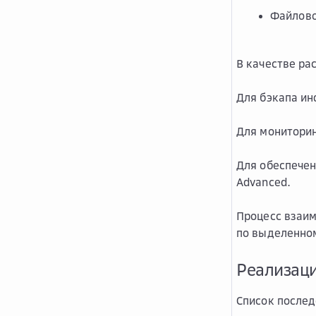
Файлово
В качестве ра
Для бэкапа ин
Для мониторин
Для обеспечен
Advanced.
Процесс взаим
по выделенному
Реализац
Список послед