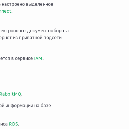
ь настроено выделенное
nnect
.
лектронного документооборота
ернет из приватной подсети
ется в сервисе
IAM
.
 RabbitMQ
.
ой информации на базе
виса
RDS
.