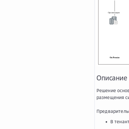
Описание
Решение основ
размещения с
Предваритель
В тенан