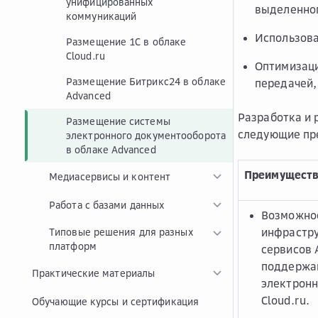
унифицированных
выделенног
коммуникаций
Использов
Размещение 1С в облаке
Cloud.ru
Оптимизаци
Размещение Битрикс24 в облаке
передачей,
Advanced
Разработка и 
Размещение системы
следующие пр
электронного документооборота
в облаке Advanced
Преимуществ
Медиасервисы и контент
Работа с базами данных
Возможнос
инфрастр
Типовые решения для разных
платформ
сервисов 
поддержа
Практические материалы
электронн
Cloud.ru.
Обучающие курсы и сертификация