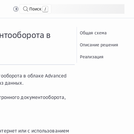
Поиск
/
 системы электронного документооборота в облаке Advanced
нтооборота в
Общая схема
Описание решения
Реализация
ооборота в облаке Advanced
аз данных.
тронного документооборота,
нтернет или с использованием