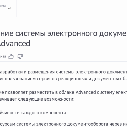
орма
Типо...
Типовые решения
Импо...
Импортазамещенные CRM
Разм...
Размещение
ние системы электронного докуме
Advanced
зна?
азработки и размещения системы электронного документ
 использованием сервисов реляционных и документных б
е позволяет разместить в облаке Advanced систему элек
печивает следующие возможности:
йчивость каждого компонента.
есурсам системы электронного документооборота через и