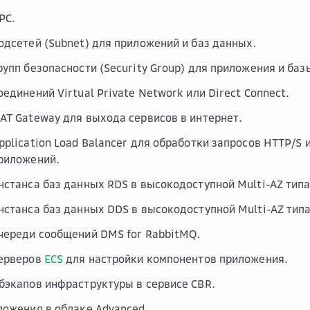
PC.
одсетей (Subnet) для приложений и баз данных.
рупп безопасности (Security Group) для приложения и баз
единений Virtual Private Network или Direct Connect.
AT Gateway для выхода сервисов в интернет.
pplication Load Balancer для обработки запросов HTTP/S 
риложений.
нстанса баз данных RDS в высокодоступной Multi-AZ типа
нстанса баз данных DDS в высокодоступной Multi-AZ типа
череди сообщений DMS for RabbitMQ.
серверов
ECS
для настройки компонентов приложения.
бэкапов инфраструктуры в сервисе CBR.
ложения в облаке Advanced.