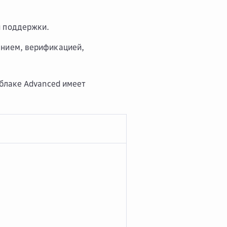
и поддержки.
анием, верификацией,
блаке Advanced имеет