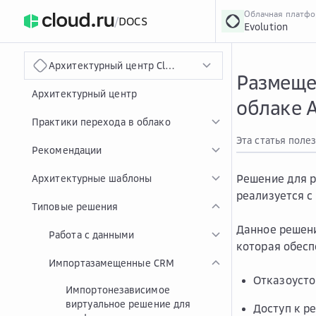
Облачная платф
/
DOCS
Evolution
›
Главная
Главная
...
Архитектурный центр Cloud.ru
Размеще
Архитектурный центр
облаке 
Практики перехода в облако
Эта статья поле
Рекомендации
Решение для р
Архитектурные шаблоны
реализуется с
Типовые решения
Данное решени
Работа с данными
которая обес
Импортазамещенные CRM
Отказоусто
Импортонезависимое
виртуальное решение для
Доступ к р