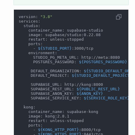
version: 
"3.8"
services:
  studio:
    container_name: supabase-studio
    image: supabase/studio:0.22.08
    restart: unless-stopped
    ports:
      - 
${STUDIO_PORT}
:3000/tcp
    environment:
      STUDIO_PG_META_URL: http://meta:8080
      POSTGRES_PASSWORD: 
${POSTGRES_PASSWORD}
     DEFAULT_ORGANIZATION: 
${STUDIO_DEFAULT_ORGA
     DEFAULT_PROJECT: 
${STUDIO_DEFAULT_PROJECT}
     SUPABASE_URL: http://kong:8000
     SUPABASE_REST_URL: 
${PUBLIC_REST_URL}
     SUPABASE_ANON_KEY: 
${ANON_KEY}
     SUPABASE_SERVICE_KEY: 
${SERVICE_ROLE_KEY}
  kong:
    container_name: supabase-kong
    image: kong:2.8.1
    restart: unless-stopped
    ports:
      - 
${KONG_HTTP_PORT}
:8000/tcp
      - 
${KONG_HTTPS_PORT}
:8443/tcp