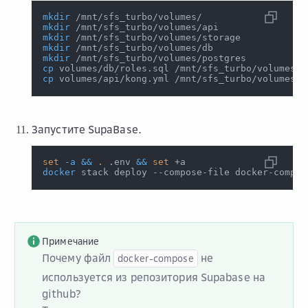
mkdir
 /mnt/sfs_turbo/volumes/
mkdir
 /mnt/sfs_turbo/volumes/api
mkdir
 /mnt/sfs_turbo/volumes/storage
mkdir
 /mnt/sfs_turbo/volumes/db
mkdir
 /mnt/sfs_turbo/volumes/postgres
cp
 volumes/db/roles.sql /mnt/sfs_turbo/volumes/d
cp
 volumes/api/kong.yml /mnt/sfs_turbo/volumes/a
Запустите SupaBase.
set
-a
&&
.
 .env 
&&
set
 +a
docker
 stack deploy --compose-file docker-compos
Примечание
Почему файл
не
docker-compose
используется из репозитория Supabase на
github?