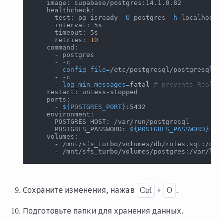
    image: supabase/postgres:14.1.0.82
    healthcheck:
      test: pg_isready 
-U
 postgres 
-h
 localhost
      interval: 5s
      timeout: 5s
      retries: 
10
    command:
      - postgres
      - 
-c
      - 
config_file
=
/etc/postgresql/postgresql.c
      - 
-c
      - 
log_min_messages
=
fatal 
# prevents Realti
    restart: unless-stopped
    ports:
      - 
${POSTGRES_PORT}
:5432
    environment:
      POSTGRES_HOST: /var/run/postgresql
      POSTGRES_PASSWORD: 
${POSTGRES_PASSWORD}
    volumes:
      - /mnt/sfs_turbo/volumes/db/roles.sql:/doc
      - /mnt/sfs_turbo/volumes/postgres:/var/lib
Сохраните изменения, нажав
+
.
Ctrl
O
Подготовьте папки для хранения данных.