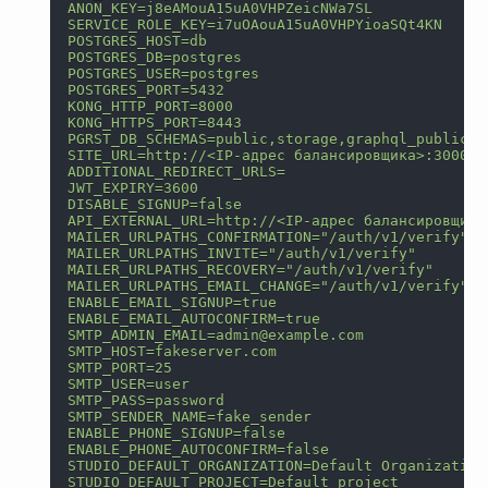
ANON_KEY=j8eAMouA15uA0VHPZeicNWa7SL
SERVICE_ROLE_KEY=i7uOAouA15uA0VHPYioaSQt4KN
POSTGRES_HOST=db
POSTGRES_DB=postgres
POSTGRES_USER=postgres
POSTGRES_PORT=5432
KONG_HTTP_PORT=8000
KONG_HTTPS_PORT=8443
PGRST_DB_SCHEMAS=public,storage,graphql_public
SITE_URL=http://<IP-адрес балансировщика>:3000
ADDITIONAL_REDIRECT_URLS=
JWT_EXPIRY=3600
DISABLE_SIGNUP=false
API_EXTERNAL_URL=http://<IP-адрес балансировщика
MAILER_URLPATHS_CONFIRMATION="/auth/v1/verify"
MAILER_URLPATHS_INVITE="/auth/v1/verify"
MAILER_URLPATHS_RECOVERY="/auth/v1/verify"
MAILER_URLPATHS_EMAIL_CHANGE="/auth/v1/verify"
ENABLE_EMAIL_SIGNUP=true
ENABLE_EMAIL_AUTOCONFIRM=true
SMTP_ADMIN_EMAIL=admin@example.com
SMTP_HOST=fakeserver.com
SMTP_PORT=25
SMTP_USER=user
SMTP_PASS=password
SMTP_SENDER_NAME=fake_sender
ENABLE_PHONE_SIGNUP=false
ENABLE_PHONE_AUTOCONFIRM=false
STUDIO_DEFAULT_ORGANIZATION=Default Organization
STUDIO_DEFAULT_PROJECT=Default project