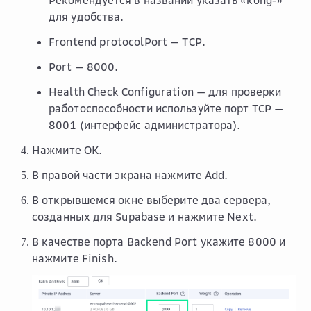
Рекомендуется в названии указать «kong-»
для удобства.
Frontend protocolPort
—
TCP
.
Port
— 8000.
Health Check Configuration
— для проверки
работоспособности используйте порт TCP —
8001 (интерфейс администратора).
Нажмите
OK
.
В правой части экрана нажмите
Add
.
В открывшемся окне выберите два сервера,
созданных для Supabase и нажмите
Next
.
В качестве порта
Backend Port
укажите 8000 и
нажмите
Finish
.