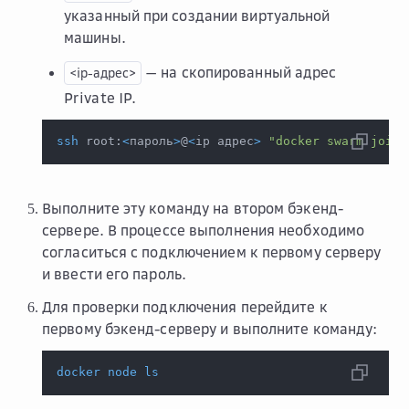
указанный при создании виртуальной
машины.
— на скопированный адрес
<ip-адрес>
Private IP.
ssh
 root:
<
пароль
>
@
<
ip адрес
>
"docker swarm join-
Выполните эту команду на втором бэкенд-
сервере. В процессе выполнения необходимо
согласиться с подключением к первому серверу
и ввести его пароль.
Для проверки подключения перейдите к
первому бэкенд-серверу и выполните команду:
docker
node
ls