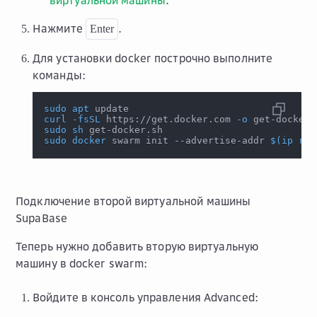
виртуальной машины
.
Нажмите
.
Enter
Для установки docker построчно выполните
команды:
sudo
apt
 update
curl
-fsSL
 https://get.docker.com 
-o
 get-docker.
sudo
sh
 get-docker.sh
sudo
docker
 swarm init --advertise-addr 
$(
ip
 rou
Подключение второй виртуальной машины
SupaBase
Теперь нужно добавить вторую виртуальную
машину в docker swarm:
Войдите в консоль управления Advanced: