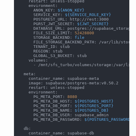
    restart: unless-stopped
    environment:
      ANON_KEY: 
${ANON_KEY}
      SERVICE_KEY: 
${SERVICE_ROLE_KEY}
      POSTGREST_URL: http://rest:3000
      PGRST_JWT_SECRET: 
${JWT_SECRET}
      DATABASE_URL: postgres://supabase_storage_
      FILE_SIZE_LIMIT: 
52428800
      STORAGE_BACKEND: 
file
      FILE_STORAGE_BACKEND_PATH: /var/lib/storag
      TENANT_ID: stub
      REGION: stub
      GLOBAL_S3_BUCKET: stub
    volumes:
      - /mnt/sfs_turbo/volumes/storage:/var/lib/
  meta:
    container_name: supabase-meta
    image: supabase/postgres-meta:v0.50.2
    restart: unless-stopped
    environment:
      PG_META_PORT: 
8080
      PG_META_DB_HOST: 
${POSTGRES_HOST}
      PG_META_DB_PORT: 
${POSTGRES_PORT}
      PG_META_DB_NAME: 
${POSTGRES_DB}
      PG_META_DB_USER: supabase_admin
      PG_META_DB_PASSWORD: 
${POSTGRES_PASSWORD}
  db:
    container_name: supabase-db