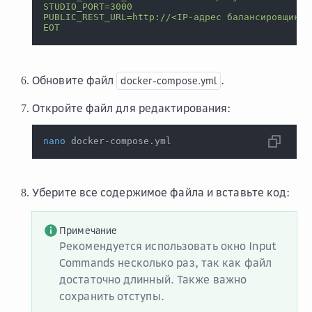
STUDIO_PORT=3000
PUBLIC_REST_URL=http://<IP-адрес балансировщика>
EOT
Обновите файл
.
docker-compose.yml
Откройте файл для редактирования:
nano
 docker-compose.yml
Уберите все содержимое файла и вставьте код:
Примечание
Рекомендуется использовать окно
Input
Commands
несколько раз, так как файл
достаточно длинный. Также важно
сохранить отступы.