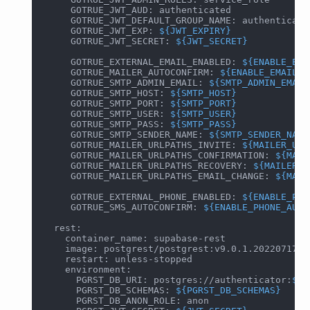
     GOTRUE_JWT_AUD: authenticated
     GOTRUE_JWT_DEFAULT_GROUP_NAME: authenticate
     GOTRUE_JWT_EXP: 
${JWT_EXPIRY}
     GOTRUE_JWT_SECRET: 
${JWT_SECRET}
     GOTRUE_EXTERNAL_EMAIL_ENABLED: 
${ENABLE_EMA
     GOTRUE_MAILER_AUTOCONFIRM: 
${ENABLE_EMAIL_A
     GOTRUE_SMTP_ADMIN_EMAIL: 
${SMTP_ADMIN_EMAIL
     GOTRUE_SMTP_HOST: 
${SMTP_HOST}
     GOTRUE_SMTP_PORT: 
${SMTP_PORT}
     GOTRUE_SMTP_USER: 
${SMTP_USER}
     GOTRUE_SMTP_PASS: 
${SMTP_PASS}
     GOTRUE_SMTP_SENDER_NAME: 
${SMTP_SENDER_NAME
     GOTRUE_MAILER_URLPATHS_INVITE: 
${MAILER_URL
     GOTRUE_MAILER_URLPATHS_CONFIRMATION: 
${MAIL
     GOTRUE_MAILER_URLPATHS_RECOVERY: 
${MAILER_U
     GOTRUE_MAILER_URLPATHS_EMAIL_CHANGE: 
${MAIL
     GOTRUE_EXTERNAL_PHONE_ENABLED: 
${ENABLE_PHO
     GOTRUE_SMS_AUTOCONFIRM: 
${ENABLE_PHONE_AUTO
  rest:
    container_name: supabase-rest
    image: postgrest/postgrest:v9.0.1.20220717
    restart: unless-stopped
    environment:
      PGRST_DB_URI: postgres://authenticator:
${P
      PGRST_DB_SCHEMAS: 
${PGRST_DB_SCHEMAS}
      PGRST_DB_ANON_ROLE: anon