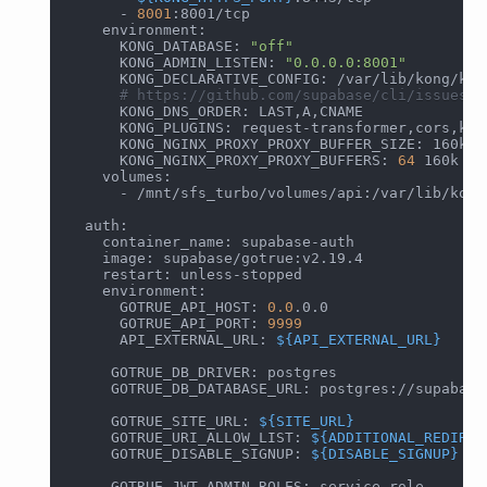
      - 
8001
:8001/tcp
    environment:
      KONG_DATABASE: 
"off"
      KONG_ADMIN_LISTEN: 
"0.0.0.0:8001"
      KONG_DECLARATIVE_CONFIG: /var/lib/kong/kon
# https://github.com/supabase/cli/issues/1
      KONG_DNS_ORDER: LAST,A,CNAME
      KONG_PLUGINS: request-transformer,cors,key
      KONG_NGINX_PROXY_PROXY_BUFFER_SIZE: 160k
      KONG_NGINX_PROXY_PROXY_BUFFERS: 
64
 160k
    volumes:
      - /mnt/sfs_turbo/volumes/api:/var/lib/kong
  auth:
    container_name: supabase-auth
    image: supabase/gotrue:v2.19.4
    restart: unless-stopped
    environment:
      GOTRUE_API_HOST: 
0.0
.0.0
      GOTRUE_API_PORT: 
9999
      API_EXTERNAL_URL: 
${API_EXTERNAL_URL}
     GOTRUE_DB_DRIVER: postgres
     GOTRUE_DB_DATABASE_URL: postgres://supabase
     GOTRUE_SITE_URL: 
${SITE_URL}
     GOTRUE_URI_ALLOW_LIST: 
${ADDITIONAL_REDIREC
     GOTRUE_DISABLE_SIGNUP: 
${DISABLE_SIGNUP}
     GOTRUE_JWT_ADMIN_ROLES: service_role