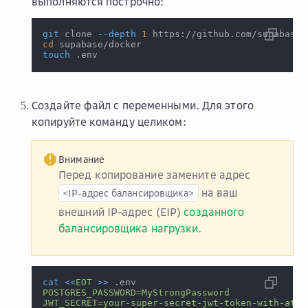
выполняются построчно:
git
 clone 
--depth
1
 https://github.com/supabase/
cd
 supabase/docker
touch
 .env
Создайте файл с переменными. Для этого
копируйте команду целиком:
Внимание
Перед копирование замените адрес
на ваш
<IP-адрес
балансировщика>
внешний IP-адрес (EIP)
созданного
балансировщика нагрузки
.
cat
<<
EOT
>>
 .env
POSTGRES_PASSWORD=MyStrongPassword
JWT_SECRET=your-super-secret-jwt-token-with-at-l