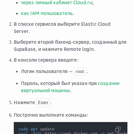
через личный кабинет Cloud.ru
;
как IAM-пользователь
.
В списке сервисов выберите
Elastic Cloud
Server
.
Выберите второй бэкенд-сервер, созданный для
SupaBase, и нажмите
Remote login
.
В консоли сервера введите:
Логин пользователя —
.
root
Пароль, который был указан при
создании
виртуальной машины
.
Нажмите
.
Enter
Построчно выполните команды:
sudo
apt
 update
curl
-fsSL
 https://get.docker.com 
-o
 get-docker.