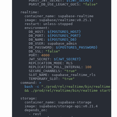
      PGRST_JWT_SECRET: 
${JWT_SECRET}
      PGRST_DB_USE_LEGACY_GUCS: 
"false"
  realtime:
    container_name: supabase-realtime
    image: supabase/realtime:v0.25.1
    restart: unless-stopped
    environment:
      DB_HOST: 
${POSTGRES_HOST}
      DB_PORT: 
${POSTGRES_PORT}
      DB_NAME: 
${POSTGRES_DB}
      DB_USER: supabase_admin
      DB_PASSWORD: 
${POSTGRES_PASSWORD}
      DB_SSL: 
"false"
      PORT: 
4000
      JWT_SECRET: 
${JWT_SECRET}
      REPLICATION_MODE: RLS
      REPLICATION_POLL_INTERVAL: 
100
      SECURE_CHANNELS: 
"true"
      SLOT_NAME: supabase_realtime_rls
      TEMPORARY_SLOT: 
"true"
  command: 
>
bash
-c
"./prod/rel/realtime/bin/realtime ev
    && ./prod/rel/realtime/bin/realtime start"
  storage:
    container_name: supabase-storage
    image: supabase/storage-api:v0.21.4
    depends_on:
      - rest