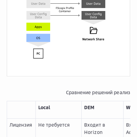
Сравнение решений реализа
Local
DEM
Writ
Лицензия
Не требуется
Входит в
Вход
Horizon
Adva