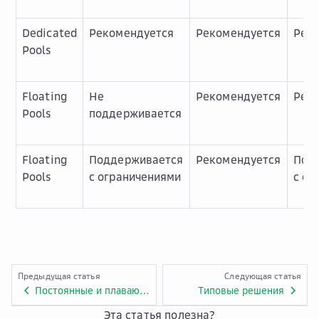
Dedicated
Рекомендуется
Рекомендуется
Рек
Pools
Floating
Не
Рекомендуется
Рек
Pools
поддерживается
Floating
Поддерживается
Рекомендуется
Под
Pools
с ограничениями
с ог
Предыдущая статья
Следующая статья
Постоянные и плавающие пулы рабочих столов
Типовые решения
Эта статья полезна?