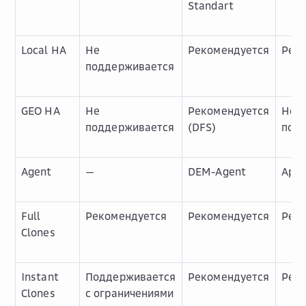
Standart
Local HA
Не
Рекомендуется
Рек
поддерживается
GEO HA
Не
Рекомендуется
Не
поддерживается
(DFS)
под
Agent
—
DEM-Agent
AppV
Full
Рекомендуется
Рекомендуется
Рек
Clones
Instant
Поддерживается
Рекомендуется
Рек
Clones
с ограничениями