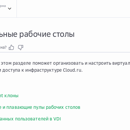
орма
Архи...
Архитектурные шаблоны
Вирт...
Виртуальные рабочие столы
ьные рабочие столы
зна?
этом разделе поможет организовать и настроить виртуа
 доступа к инфраструктуре Cloud.ru.
ant клоны
 и плавающие пулы рабочих столов
анных пользователей в VDI