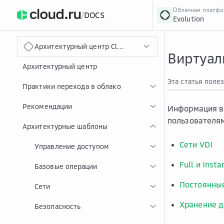
Облачная платф
/
DOCS
Evolution
›
Главная
Главная
...
Архитектурный центр Cloud.ru
Виртуал
Архитектурный центр
Эта статья поле
Практики перехода в облако
Рекомендации
Информация в 
пользователям
Архитектурные шаблоны
Сети VDI
Управление доступом
Full и Inst
Базовые операции
Постоянные
Сети
Хранение д
Безопасность