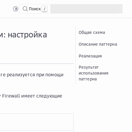
Поиск
/
структуры Cloud.ru
Обес...
Обеспечение безопасности платформы Облако 
м: настройка
Общая схема
Описание паттерна
Реализация
Результат
использования
re реализуется при помощи
паттерна
 Firewall имеет следующие