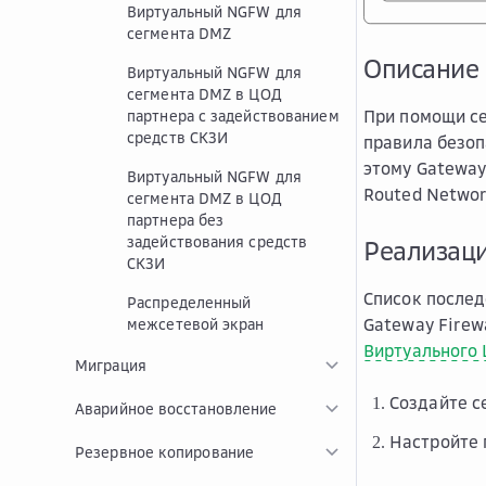
Виртуальный NGFW для
сегмента DMZ
Описание
Виртуальный NGFW для
сегмента DMZ в ЦОД
При помощи се
партнера с задействованием
средств СКЗИ
правила безо
этому Gateway
Виртуальный NGFW для
Routed Networ
сегмента DMZ в ЦОД
партнера без
задействования средств
Реализац
СКЗИ
Список послед
Распределенный
Gateway Firew
межсетевой экран
Виртуального
Миграция
Создайте с
Аварийное восстановление
Настройте 
Резервное копирование