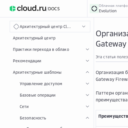
Облачная платф
/
DOCS
Evolution
›
Главная
Главная
...
Архитектурный центр Cloud.ru
Организ
Архитектурный центр
Gateway 
Практики перехода в облако
Эта статья поле
Рекомендации
Организация 
Архитектурные шаблоны
Gateway Firewa
Управление доступом
Паттерн орган
Базовые операции
преимущества 
Сети
Преимуществ
Безопасность