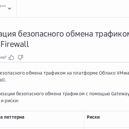
орма
Архи...
Архитектурные шаблоны
Инфо...
Информационная безопасность инфра
ация безопасного обмена трафико
Firewall
зна?
безопасного обмена трафиком на платформе Облако VMwa
ll.
изации безопасного обмена трафиком с помощью Gateway
и риски:
а паттерна
Риски