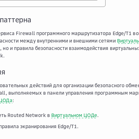
 паттерна
рвиса Firewall программного маршрутизатора Edge/T1 во
пасности между внутренними и внешними сетями
Виртуал
, но и правила безопасности взаимодействия виртуальны
k.
ия
овательных действий для организации безопасного обм
all, выполняемых в панели управления программным ма
 ЦОДа
:
еть Routed Network в
Виртуальном ЦОДе
.
правила экранирования Edge/T1.